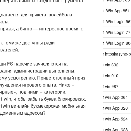
роверить лимиты каждого инструмента
1 Win App 851
агается для крикета, волейбола,
бола.
1 Win Login 56
 призы, а бинг͏о — ин͏тересное время с
1 Win Login 77
 к тому же доступны ради
1 Win Login 80
вателей.
1httpskasyno-p
ыши FS наречие зачисляются на
1vin 632
ования администрации выполнены,
1vin 910
ному усмотрению. Приветственный приз
улучшения игрового опыта. Ниже –
1vin 987
рные», под ними – категории.
1win App 264
1 win, чтобы забыть буква блокировках.
 1win
винлайн букмекерская мобильная
1win App 320
 доменным адресом?
1win App 524
1win App 628