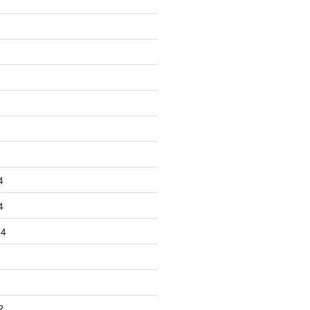
4
4
24
2