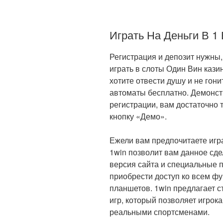
Играть На Деньги В 1
Регистрация и депозит нужны
играть в слоты Один Вин кази
хотите отвести душу и не гони
автоматы бесплатно. Демонст
регистрации, вам достаточно 
кнопку «Демо».
Ежели вам предпочитаете играт
1win позволит вам данное сде
версия сайта и специальные п
приобрести доступ ко всем ф
планшетов. 1win предлагает ст
игр, который позволяет игрок
реальными спортсменами.