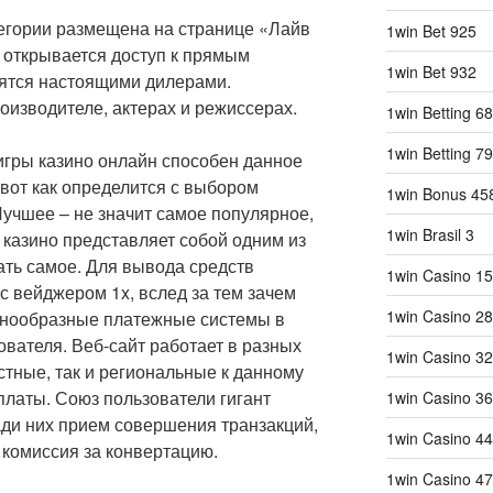
тегории размещена на странице «Лайв
1win Bet 925
 открывается доступ к прямым
1win Bet 932
ятся настоящими дилерами.
оизводителе, актерах и режиссерах.
1win Betting 6
1win Betting 7
гры казино онлайн способен данное
 вот как определится с выбором
1win Bonus 45
 Лучшее – не значит самое популярное,
1win Brasil 3
 казино представляет собой одним из
ать самое. Для вывода средств
1win Casino 15
с вейджером 1x, вслед за тем зачем
1win Casino 2
знообразные платежные системы в
ователя. Веб-сайт работает в разных
1win Casino 3
естные, так и региональные к данному
платы. Союз пользователи гигант
1win Casino 3
ди них прием совершения транзакций,
1win Casino 4
я комиссия за конвертацию.
1win Casino 4