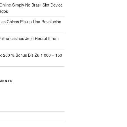
nline Simply No Brasil Slot Device
ados
 Las Chicas Pin-up Una Revolución
nline-casinos Jetzt Herauf Ihrem
o: 200 % Bonus Bis Zu 1 000 + 150
MENTS