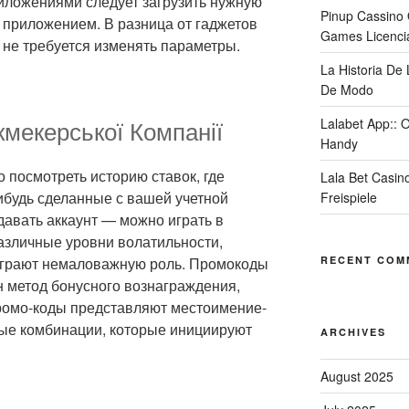
риложениями следует загрузить нужную
Pinup Cassino O
 приложением. В разница от гаджетов
Games Licenci
е не требуется изменять параметры.
La Historia De
De Modo
кмекерської Компанії
Lalabet App:: O
Handy
 посмотреть историю ставок, где
Lala Bet Casin
ибудь сделанные с вашей учетной
Freispiele
давать аккаунт — можно играть в
различные уровни волатильности,
играют немаловажную роль. Промокоды
RECENT COM
 метод бонусного вознаграждения,
ромо-коды представляют местоимение-
ые комбинации, которые инициируют
ARCHIVES
August 2025