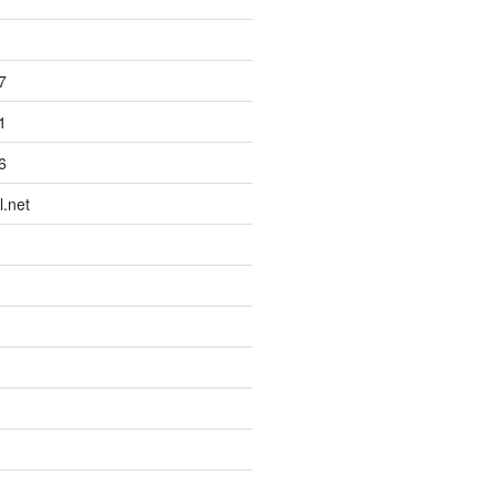
7
1
6
l.net