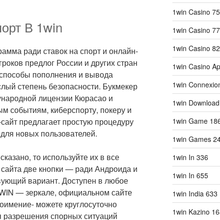
1win Casino 7
орт В 1win
1win Casino 7
1win Casino 8
амма ради ставок на спорт и онлайн-
гроков предлог России и других стран
1win Casino A
 способы пополнения и вывода
1win Connexio
слый степень безопасности. Букмекер
дународной лицензии Кюрасао и
1win Download
ым событиям, киберспорту, покеру и
-сайт предлагает простую процедуру
1win Game 18
 для новых пользователей.
1win Games 2
сказано, то используйте их в все
1win In 336
 сайта две кнопки — ради Андроида и
1win In 655
твующий вариант. Доступен в любое
 1WIN — зеркале, официальном сайте
1win India 633
тоимение- можете круглосуточно
1win Kazino 16
ля разрешения спорных ситуаций