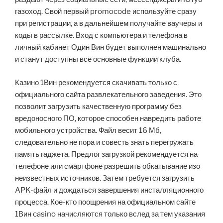
газоход. Свой первый promocode используйте сразу
при регистрации, а в дальнейшем получайте ваучеры и
коды в рассылке. Вход с компьютера и телефона в
личный кабинет Один Вин будет выполнен машинально
и станут доступны все основные функции клуба.
Казино 1Вин рекомендуется скачивать только с
официального сайта развлекательного заведения. Это
позволит загрузить качественную программу без
вредоносного ПО, которое способен навредить работе
мобильного устройства. Файл весит 16 Мб,
следовательно не пора и совесть знать перегружать
память гаджета. Предлог загрузкой рекомендуется на
телефоне или смартфоне разрешить обкатывание изо
неизвестных источников. Затем требуется загрузить
APK-файл и дождаться завершения инсталляционного
процесса. Кое-кто поощрения на официальном сайте
1Вин casino начисляются только вслед за тем указания