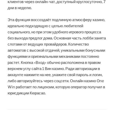
клиентов через онлайн-чат, доступный круглосуточно, 7
дни в неделю.
Эта функция воссоздаёт подлинную атмосферу казино,
идеально подходящую с целью любителей
социального, но при этом удобного игрового процесса
без выхода предлог дома. Основная часть лобби занята
слотами от ведущих провайдеров. Количество
автоматов с высокой отдачей, уникальными бонусными
функциями и оригинальными механиками постоянно
растет. Кнопка «Вход» обычно расположена в правом
верхнем углу сайта 1 Вин казино. Ради авторизации в
аккаунте нажмите на нее, укажите свой пароль и логин,
либо авторизуйтесь через соцсети. Онлайн казино One
Win работает по лицензии, которую оператор получил в
юрисдикции Кюрасао.