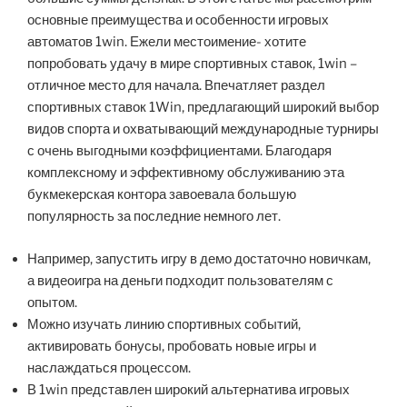
основные преимущества и особенности игровых
автоматов 1win. Ежели местоимение- хотите
попробовать удачу в мире спортивных ставок, 1win –
отличное место для начала. Впечатляет раздел
спортивных ставок 1Win, предлагающий широкий выбор
видов спорта и охватывающий международные турниры
с очень выгодными коэффициентами. Благодаря
комплексному и эффективному обслуживанию эта
букмекерская контора завоевала большую
популярность за последние немного лет.
Например, запустить игру в демо достаточно новичкам,
а видеоигра на деньги подходит пользователям с
опытом.
Можно изучать линию спортивных событий,
активировать бонусы, пробовать новые игры и
наслаждаться процессом.
В 1win представлен широкий альтернатива игровых