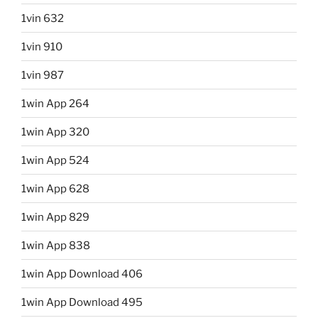
1vin 632
1vin 910
1vin 987
1win App 264
1win App 320
1win App 524
1win App 628
1win App 829
1win App 838
1win App Download 406
1win App Download 495