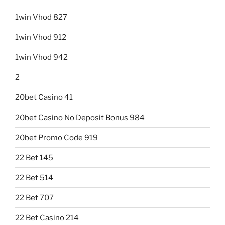
1win Vhod 827
1win Vhod 912
1win Vhod 942
2
20bet Casino 41
20bet Casino No Deposit Bonus 984
20bet Promo Code 919
22 Bet 145
22 Bet 514
22 Bet 707
22 Bet Casino 214