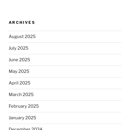
ARCHIVES
August 2025
July 2025
June 2025
May 2025
April 2025
March 2025
February 2025
January 2025
December 2024