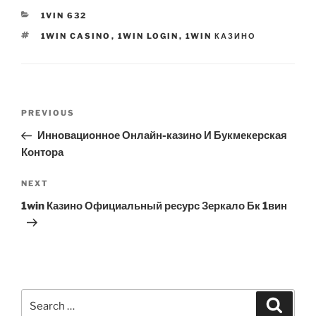
CATEGORIES
1VIN 632
TAGS
1WIN CASINO
,
1WIN LOGIN
,
1WIN КАЗИНО
Post
Previous
PREVIOUS
navigation
Post
Инновационное Онлайн-казино И Букмекерская
Контора
Next
NEXT
Post
1win Казино Официальный ресурс Зеркало Бк 1вин
Search
Search
for: