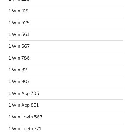
1 Win 421
1 Win 529
1 Win 561
1 Win 667
1 Win 786
1 Win 82
1 Win 907
1 Win App 705
1 Win App 851
1 Win Login 567
1 Win Login 771