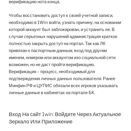
верификацию нота конца.
Чтобы восстановить доступ к своей учетной записи,
необходимо в 1Win войти, узнать причину, на основании
которой аккаунт был заблокирован, и устранить ее. В
случае серьезных нарушений администрация краткое
полностью закрыть доступ на портал. Так как ЛК
привязан к паспортным данным, вход под другим
именем, номером или аккаунтом изо социальной сети
возможен, но не даст пройти верификацию.
Верификация – процесс, необходимый для
подтверждения личных данных пользователя. Ранее
Минфин РФ и ЦУПИС обязали всех игроков указывать
личные данные в кабинетах на портале БК.
Вход На сайт 1win: Войдите Через Актуальное
Зеркало Или Приложение