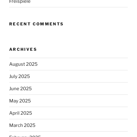
Freispiele
RECENT COMMENTS
ARCHIVES
August 2025
July 2025
June 2025
May 2025
April 2025
March 2025