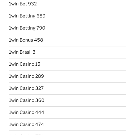
1win Bet 932
1win Betting 689
1win Betting 790
1win Bonus 458
1win Brasil 3
1win Casino 15
1win Casino 289
1win Casino 327
1win Casino 360
1win Casino 444
1win Casino 474