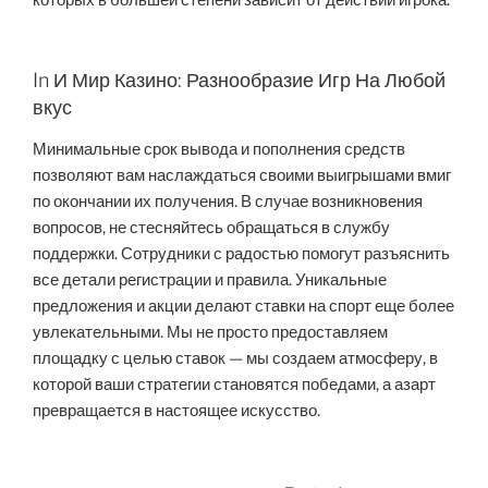
In И Мир Казино: Разнообразие Игр На Любой
вкус
Минимальные срок вывода и пополнения средств
позволяют вам наслаждаться своими выигрышами вмиг
по окончании их получения. В случае возникновения
вопросов, не стесняйтесь обращаться в службу
поддержки. Сотрудники с радостью помогут разъяснить
все детали регистрации и правила. Уникальные
предложения и акции делают ставки на спорт еще более
увлекательными. Мы не просто предоставляем
площадку с целью ставок — мы создаем атмосферу, в
которой ваши стратегии становятся победами, а азарт
превращается в настоящее искусство.