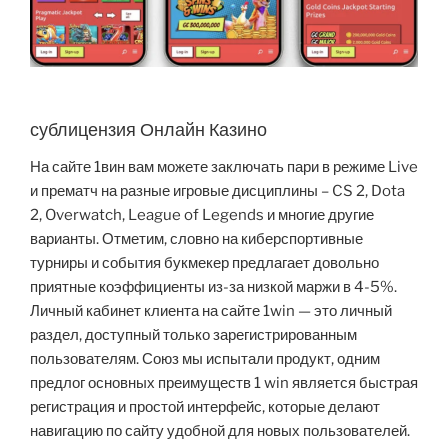
сублицензия Онлайн Казино
На сайте 1вин вам можете заключать пари в режиме Live
и прематч на разные игровые дисциплины – CS 2, Dota
2, Overwatch, League of Legends и многие другие
варианты. Отметим, словно на киберспортивные
турниры и события букмекер предлагает довольно
приятные коэффициенты из-за низкой маржи в 4-5%.
Личный кабинет клиента на сайте 1win — это личный
раздел, доступный только зарегистрированным
пользователям. Союз мы испытали продукт, одним
предлог основных преимуществ 1 win является быстрая
регистрация и простой интерфейс, которые делают
навигацию по сайту удобной для новых пользователей.