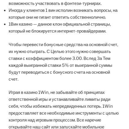
возможность участвовать в фэнтези-турнирах.
Иногда у клиентов 1 вин исполин возникать вопросы, на
которые они не гигант ответить собственнолично.
1Вин казино — данное клон официальной страницы,
который не блокируется интернет-провайдерами.
Чтобы перевести бонусные средства на основной счет,
их нужно отыграть. С Целью этого нужно совершать
ставки с коэффициентом более 3.00. Вслед За Тем
каждой выигранной ставки 5% от выигранной суммы
будут переводиться с бонусного счета на основной
счет.
Играя в казино 1Win, не забывайте об принципах
ответственной игры и устанавливайте лимиты ради
себя, чтобы избежать непредвиденных потерь. 1Win
предоставляет все необходимые инструменты с целью
контроля над игровым процессом. Все наречие
открывайте наш сайт или запускайте мобильное