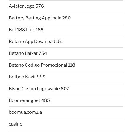
Aviator Jogo 576
Battery Betting App India 280
Bet 188 Link 189
Betano App Download 151
Betano Baixar 754
Betano Codigo Promocional 118
Betboo Kayit 999
Bison Casino Logowanie 807
Boomerangbet 485
boomua.com.ua
casino