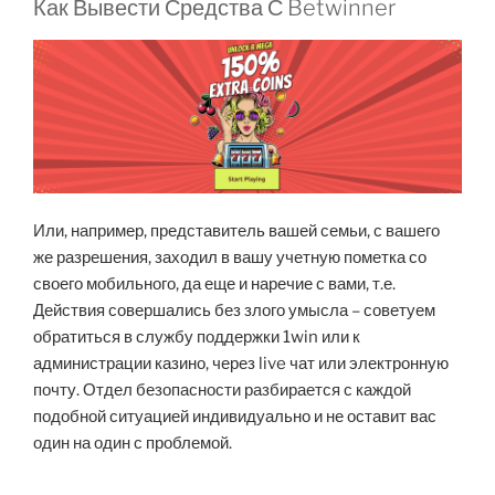
Как Вывести Средства С Betwinner
Или, например, представитель вашей семьи, с вашего
же разрешения, заходил в вашу учетную пометка со
своего мобильного, да еще и наречие с вами, т.е.
Действия совершались без злого умысла – советуем
обратиться в службу поддержки 1win или к
администрации казино, через live чат или электронную
почту. Отдел безопасности разбирается с каждой
подобной ситуацией индивидуально и не оставит вас
один на один с проблемой.