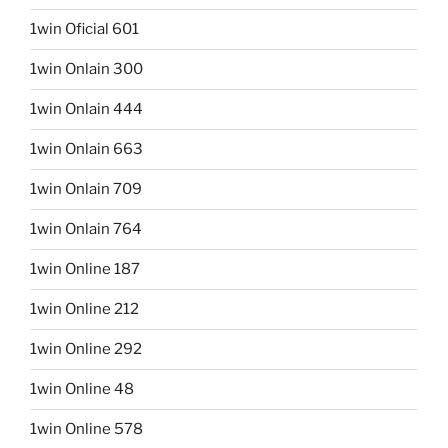
1win Oficial 601
1win Onlain 300
1win Onlain 444
1win Onlain 663
1win Onlain 709
1win Onlain 764
1win Online 187
1win Online 212
1win Online 292
1win Online 48
1win Online 578