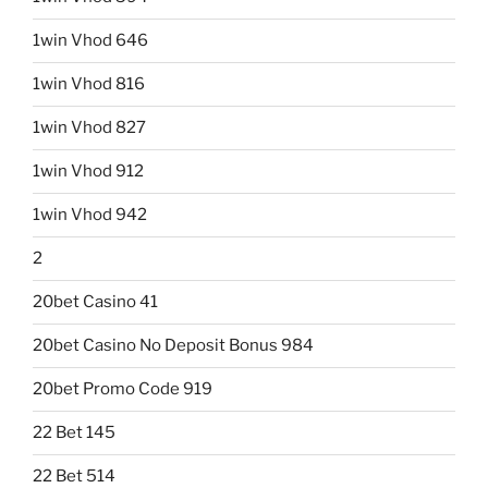
1win Vhod 646
1win Vhod 816
1win Vhod 827
1win Vhod 912
1win Vhod 942
2
20bet Casino 41
20bet Casino No Deposit Bonus 984
20bet Promo Code 919
22 Bet 145
22 Bet 514