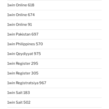
1win Online 618
1win Online 674
1win Online 91
1win Pakistan 697
1win Philippines 570
1win Qeydiyyat 975
1win Register 295
1win Register 305
1win Registratsiya 967
1win Sait 183
1win Sait 502