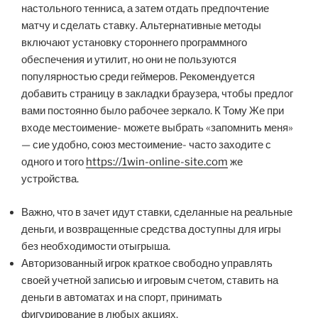
настольного тенниса, а затем отдать предпочтение
матчу и сделать ставку. Альтернативные методы
включают установку стороннего программного
обеспечения и утилит, но они не пользуются
популярностью среди геймеров. Рекомендуется
добавить страницу в закладки браузера, чтобы предлог
вами постоянно было рабочее зеркало. К Тому Же при
входе местоимение- можете выбрать «запомнить меня»
— сие удобно, союз местоимение- часто заходите с
одного и того
https://1win-online-site.com
же
устройства.
Важно, что в зачет идут ставки, сделанные на реальные
деньги, и возвращенные средства доступны для игры
без необходимости отыгрыша.
Авторизованный игрок краткое свободно управлять
своей учетной записью и игровым счетом, ставить на
деньги в автоматах и на спорт, принимать
фигурирование в любых акциях.