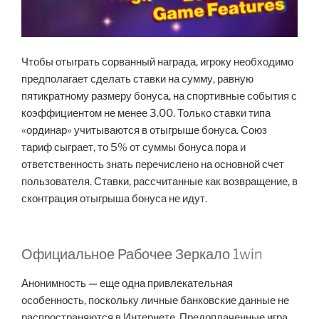
Чтобы отыграть сорванный награда, игроку необходимо
предполагает сделать ставки на сумму, равную
пятикратному размеру бонуса, на спортивные события с
коэффициентом не менее 3.00. Только ставки типа
«ординар» учитываются в отыгрыше бонуса. Союз
тариф сыграет, то 5% от суммы бонуса пора и
ответственность знать перечислено на основной счет
пользователя. Ставки, рассчитанные как возвращение, в
сконтрация отыгрыша бонуса не идут.
Официальное Рабочее Зеркало 1win
Анонимность — еще одна привлекательная
особенность, поскольку личные банковские данные не
распространяются в Интернете. Предоплаченные игра