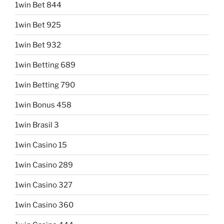
1win Bet 844
1win Bet 925
1win Bet 932
1win Betting 689
1win Betting 790
1win Bonus 458
1win Brasil 3
1win Casino 15
1win Casino 289
1win Casino 327
1win Casino 360