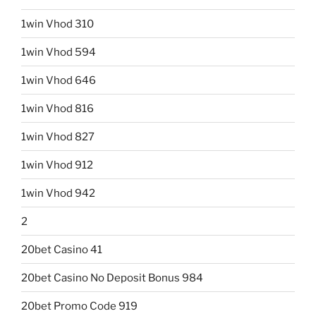
1win Vhod 310
1win Vhod 594
1win Vhod 646
1win Vhod 816
1win Vhod 827
1win Vhod 912
1win Vhod 942
2
20bet Casino 41
20bet Casino No Deposit Bonus 984
20bet Promo Code 919