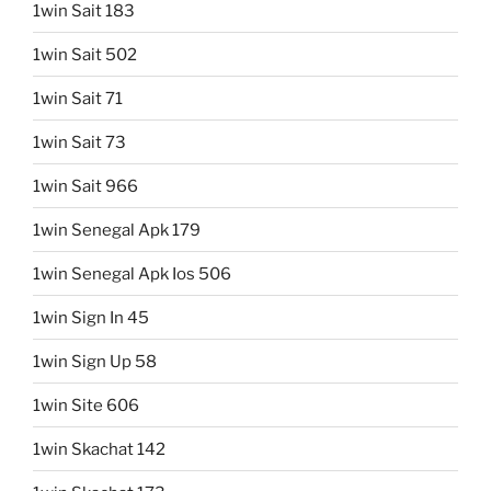
1win Sait 183
1win Sait 502
1win Sait 71
1win Sait 73
1win Sait 966
1win Senegal Apk 179
1win Senegal Apk Ios 506
1win Sign In 45
1win Sign Up 58
1win Site 606
1win Skachat 142