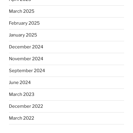
March 2025
February 2025
January 2025
December 2024
November 2024
September 2024
June 2024
March 2023
December 2022
March 2022