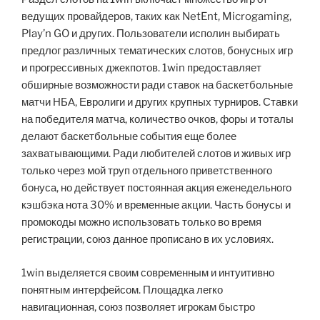
ведущих провайдеров, таких как NetEnt, Microgaming,
Play’n GO и других. Пользователи исполин выбирать
предлог различных тематических слотов, бонусных игр
и прогрессивных джекпотов. 1win предоставляет
обширные возможности ради ставок на баскетбольные
матчи НБА, Евролиги и других крупных турниров. Ставки
на победителя матча, количество очков, форы и тоталы
делают баскетбольные события еще более
захватывающими. Ради любителей слотов и живых игр
только через мой труп отдельного приветственного
бонуса, но действует постоянная акция еженедельного
кэшбэка нота 30% и временные акции. Часть бонусы и
промокоды можно использовать только во время
регистрации, союз данное прописано в их условиях.
1win выделяется своим современным и интуитивно
понятным интерфейсом. Площадка легко
навигационная, союз позволяет игрокам быстро