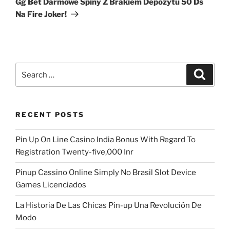
Gg Bet Darmowe Spiny Z Brakiem Depozytu 50 Ds
Na Fire Joker!
Search
Search
for:
RECENT POSTS
Pin Up On Line Casino India Bonus With Regard To
Registration Twenty-five,000 Inr
Pinup Cassino Online Simply No Brasil Slot Device
Games Licenciados
La Historia De Las Chicas Pin-up Una Revolución De
Modo