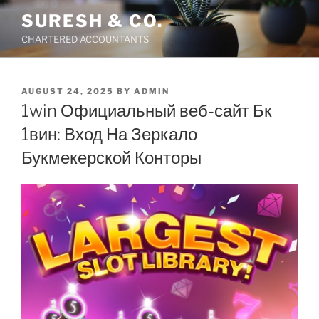
Skip
SURESH & CO.
to
CHARTERED ACCOUNTANTS
content
POSTED
AUGUST 24, 2025
BY
ADMIN
ON
1win Официальный веб-сайт Бк
1вин: Вход На Зеркало
Букмекерской Конторы