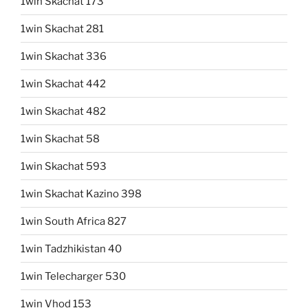
1win Skachat 173
1win Skachat 281
1win Skachat 336
1win Skachat 442
1win Skachat 482
1win Skachat 58
1win Skachat 593
1win Skachat Kazino 398
1win South Africa 827
1win Tadzhikistan 40
1win Telecharger 530
1win Vhod 153