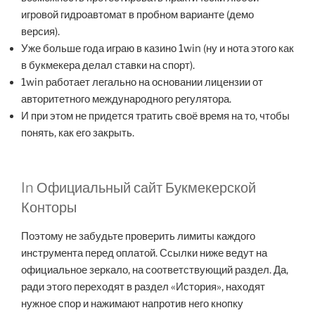
игровой гидроавтомат в пробном варианте (демо
версия).
Уже больше года играю в казино 1win (ну и нота этого как
в букмекера делал ставки на спорт).
1win работает легально на основании лицензии от
авторитетного международного регулятора.
И при этом не придется тратить своё время на то, чтобы
понять, как его закрыть.
In Официальный сайт Букмекерской
Конторы
Поэтому не забудьте проверить лимиты каждого
инструмента перед оплатой. Ссылки ниже ведут на
официальное зеркало, на соответствующий раздел. Да,
ради этого переходят в раздел «История», находят
нужное спор и нажимают напротив него кнопку