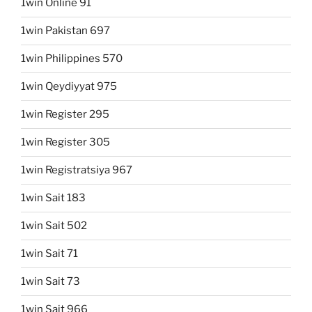
1win Online 91
1win Pakistan 697
1win Philippines 570
1win Qeydiyyat 975
1win Register 295
1win Register 305
1win Registratsiya 967
1win Sait 183
1win Sait 502
1win Sait 71
1win Sait 73
1win Sait 966