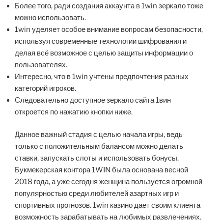
Более того, ради создания аккаунта в 1win зеркало тоже
можно использовать.
1win уделяет особое внимание вопросам безопасности,
используя современные технологии шифрования и
делая всё возможное с целью защиты информации о
пользователях.
Интересно, что в 1win учтены предпочтения разных
категорий игроков.
Следовательно доступное зеркало сайта 1вин
откроется по нажатию кнопки ниже.
Данное важный стадия с целью начала игры, ведь
только с положительным балансом можно делать
ставки, запускать слоты и использовать бонусы.
Букмекерская контора 1WIN была основана весной
2018 года, а уже сегодня женщина пользуется огромной
популярностью среди любителей азартных игр и
спортивных прогнозов. 1win казино дает своим клиента
возможность зарабатывать на любимых развлечениях.