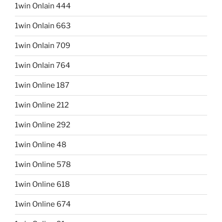
1win Onlain 444
1win Onlain 663
1win Onlain 709
1win Onlain 764
1win Online 187
1win Online 212
1win Online 292
1win Online 48
1win Online 578
1win Online 618
1win Online 674