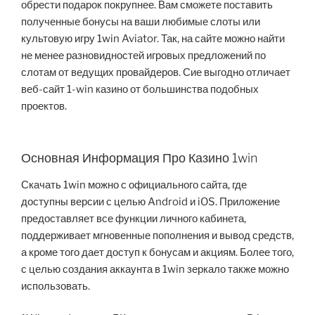
обрести подарок покрупнее. Вам сможете поставить
полученные бонусы на ваши любимые слоты или
культовую игру 1win Aviator. Так, на сайте можно найти
не менее разновидностей игровых предложений по
слотам от ведущих провайдеров. Сие выгодно отличает
веб-сайт 1-win казино от большинства подобных
проектов.
Основная Информация Про Казино 1win
Скачать 1win можно с официального сайта, где
доступны версии с целью Android и iOS. Приложение
предоставляет все функции личного кабинета,
поддерживает мгновенные пополнения и вывод средств,
а кроме того дает доступ к бонусам и акциям. Более того,
с целью создания аккаунта в 1win зеркало также можно
использовать.