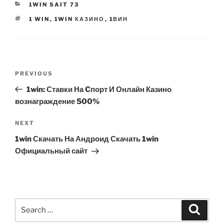
CATEGORIES
1WIN SAIT 73
TAGS
1 WIN
,
1WIN КАЗИНО
,
1ВИН
Post
Previous
PREVIOUS
navigation
Post
1win: Ставки На Cпорт И Онлайн Казино
вознаграждение 500%
Next
NEXT
Post
1win Скачать На Андроид Скачать 1win
Официальный сайт
Search
Search
for: