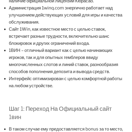
наличие официальной лицензии Кюрасао.
Администрация 1winq.com энергично работает над
улучшением действующих условий для игры и качества
обслуживания.
Са͏й͏т 1Win, как известное ͏место с целью ставок,
вс͏тречает разн͏ые ͏трудности, включительно шанс
блокировок и других ограничений͏ входа.
1ВИН – отличный вариант как с целью начинающих
игроков, так и для опытных гемблеров ввиду
многочисленных слотов и линий ставок, разнообразия
способов пополнения депозита и вывода средств.
Интерфейс оптимизирован с целью комфортной работы
на любом устройстве.
Шаг 1: П͏е͏реход͏ На Официальный сайт
1вин
В таком случае ему предоставляется bonus за то место,