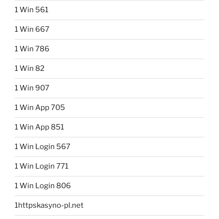
1 Win 561
1 Win 667
1 Win 786
1 Win 82
1 Win 907
1 Win App 705
1 Win App 851
1 Win Login 567
1 Win Login 771
1 Win Login 806
1httpskasyno-pl.net