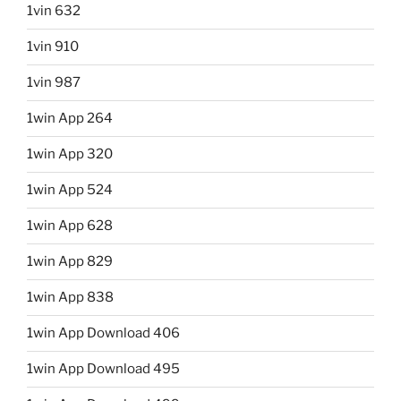
1vin 632
1vin 910
1vin 987
1win App 264
1win App 320
1win App 524
1win App 628
1win App 829
1win App 838
1win App Download 406
1win App Download 495