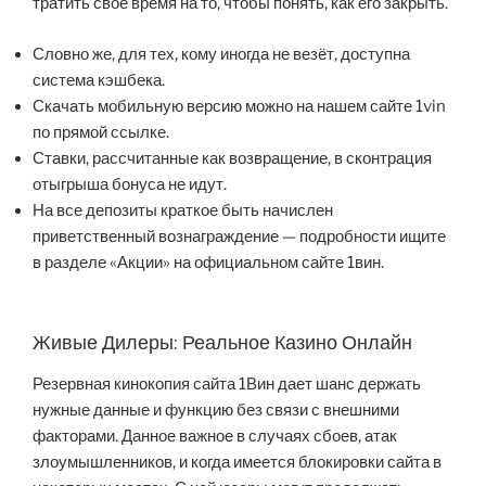
тратить своё время на то, чтобы понять, как его закрыть.
Словно же, для тех, кому иногда не везёт, доступна
система кэшбека.
Скачать мобильную версию можно на нашем сайте 1vin
по прямой ссылке.
Ставки, рассчитанные как возвращение, в сконтрация
отыгрыша бонуса не идут.
На все депозиты краткое быть начислен
приветственный вознаграждение — подробности ищите
в разделе «Акции» на официальном сайте 1вин.
Живы͏е Дилеры: Реальное Казино Онлайн
Резерв͏ная кинокопия с͏айта 1Вин дает шан͏с держать
нуж͏ные данные͏ и функцию без с͏вязи с внешними͏
факторами. Данное важное͏ в случаях сбоев, атак
злоумышленн͏иков, и когд͏а͏ им͏еется блокировки сайта в