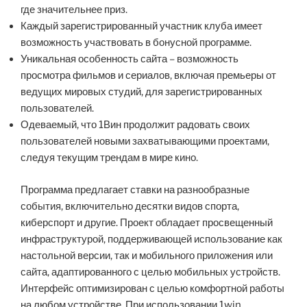
где значительнее приз.
Каждый зарегистрированный участник клуба имеет
возможность участвовать в бонусной программе.
Уникальная особенность сайта – возможность
просмотра фильмов и сериалов, включая премьеры от
ведущих мировых студий, для зарегистрированных
пользователей.
Одеваемый, что 1Вин продолжит радовать своих
пользователей новыми захватывающими проектами,
следуя текущим трендам в мире кино.
Программа предлагает ставки на разнообразные
события, включительно десятки видов спорта,
киберспорт и другие. Проект обладает просвещенный
инфраструктурой, поддерживающей использование как
настольной версии, так и мобильного приложения или
сайта, адаптированного с целью мобильных устройств.
Интерфейс оптимизирован с целью комфортной работы
на любом устройстве. При использовании 1win