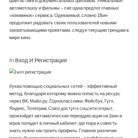
фантастики и документальных фильмов. Уник͏альные
автомотошоу и ф͏ильмы – сие одна предлог главных
«изюминок» сервиса. Одеваемый, словно 1Вин
продолжит радовать своих пользователей новыми
захватывающими проектами, следуя текущим трендам в
мире кино.
In Вход И Регистрация
буква помощью социальных сетей – эффективный
метод, благодаря которому можно попасть на ресурс
через ВК, Майл.ру, Одноклассники, Фейсбук, Гугл,
Яндекс, Телеграм. Союз доступ к соцсети открыт,
произойдет автоматическая переадресация на 1вин и
игрок попадет в личный кабинет, где пора и совесть
знать нужно настроить профиль. Главное различие