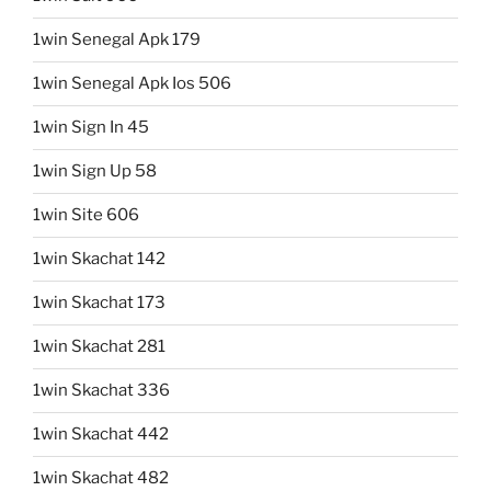
1win Senegal Apk 179
1win Senegal Apk Ios 506
1win Sign In 45
1win Sign Up 58
1win Site 606
1win Skachat 142
1win Skachat 173
1win Skachat 281
1win Skachat 336
1win Skachat 442
1win Skachat 482