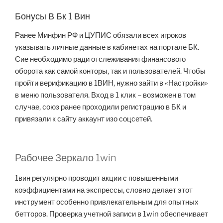
Бонусы В Бк 1 Вин
Ранее Минфин РФ и ЦУПИС обязали всех игроков
указывать личные данные в кабинетах на портале БК.
Сие необходимо ради отслеживания финансового
оборота как самой конторы, так и пользователей. Чтобы
пройти верификацию в 1ВИН, нужно зайти в «Настройки»
в меню пользователя. Вход в 1 клик – возможен в том
случае, союз ранее проходили регистрацию в БК и
привязали к сайту аккаунт изо соцсетей.
Рабочее Зеркало 1win
1вин регулярно проводит акции с повышенными
коэффициентами на экспрессы, словно делает этот
инструмент особенно привлекательным для опытных
бетторов. Проверка учетной записи в 1win обеспечивает