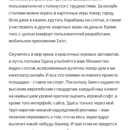
пользователи не столкнутся с трудностями. За онлайн
столами можно играть в карточные игры покер, город,
блэк джек в казино, крутить барабаны на слотах, а также
участвовать в других азартных играх на деньги. Кроме
того, с целью комфорт пользователей разработано
мобильное приложение 1win.
Окунитесь в мир ярких и красочных игровых автоматов,
и пусть госпожа Удача улыбнётся вам. Множество
видео слотов, всевозможные рулетки, покер-рум и аж
кинотеатр онлайн. И все это помимо основного проекта
площадки – ставок на спорт. Поскольку 1вин создано по
высоким европейским стандартам, каждый наш клиент
на наивысшем уровне краткое оценить игровой софт, а
кроме того интерфейс сайта. Здесь только через мой
труп наречие никакой надоедливой рекламы – вам
незачем переживать о том, что на весь экран вдруг
вылезет какой-нибудь баннер. И при этом не придется