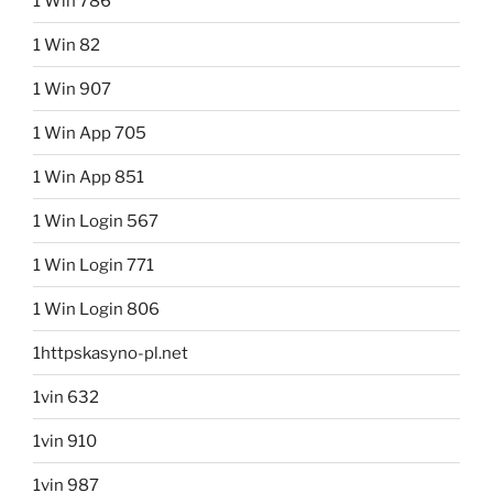
1 Win 786
1 Win 82
1 Win 907
1 Win App 705
1 Win App 851
1 Win Login 567
1 Win Login 771
1 Win Login 806
1httpskasyno-pl.net
1vin 632
1vin 910
1vin 987