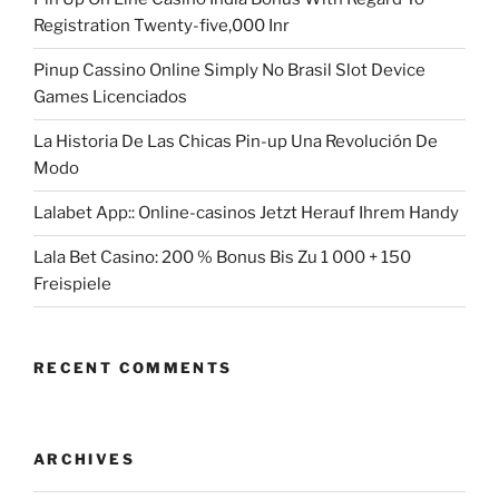
Registration Twenty-five,000 Inr
Pinup Cassino Online Simply No Brasil Slot Device
Games Licenciados
La Historia De Las Chicas Pin-up Una Revolución De
Modo
Lalabet App:: Online-casinos Jetzt Herauf Ihrem Handy
Lala Bet Casino: 200 % Bonus Bis Zu 1 000 + 150
Freispiele
RECENT COMMENTS
ARCHIVES