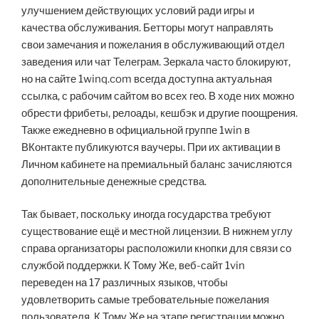
улучшением действующих условий ради игры и
качества обслуживания. Бетторы могут направлять
свои замечания и пожелания в обслуживающий отдел
заведения или чат Телеграм. Зеркала часто блокируют,
но на сайте 1winq.com всегда доступна актуальная
ссылка, с рабочим сайтом во всех гео. В ходе них можно
обрести фрибеты, релоады, кешбэк и другие поощрения.
Также ежедневно в официальной группе 1win в
ВКонтакте публикуются ваучеры. При их активации в
Личном кабинете на премиальный баланс зачисляются
дополнительные денежные средства.
Так бывает, поскольку иногда государства требуют
существование ещё и местной лицензии. В нижнем углу
справа организаторы расположили кнопки для связи со
службой поддержки. К Тому Же, веб-сайт 1vin
переведен на 17 различных языков, чтобы
удовлетворить самые требовательные пожелания
пользователя. К Тому Же на этапе регистрации можно