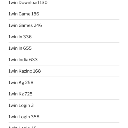
1win Download 130
1win Game 186
1win Games 246
1win In 336
1win In 655
1win India 633
1win Kazino 168
1win Kg 258
1win Kz 725
1win Login 3
1win Login 358