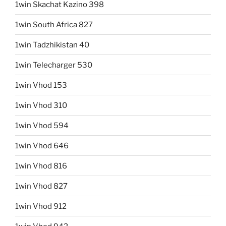
1win Skachat Kazino 398
1win South Africa 827
1win Tadzhikistan 40
1win Telecharger 530
1win Vhod 153
1win Vhod 310
1win Vhod 594
1win Vhod 646
1win Vhod 816
1win Vhod 827
1win Vhod 912