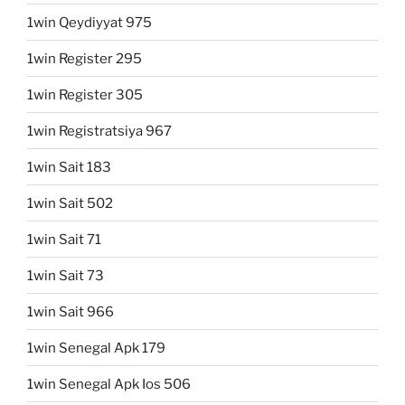
1win Qeydiyyat 975
1win Register 295
1win Register 305
1win Registratsiya 967
1win Sait 183
1win Sait 502
1win Sait 71
1win Sait 73
1win Sait 966
1win Senegal Apk 179
1win Senegal Apk Ios 506