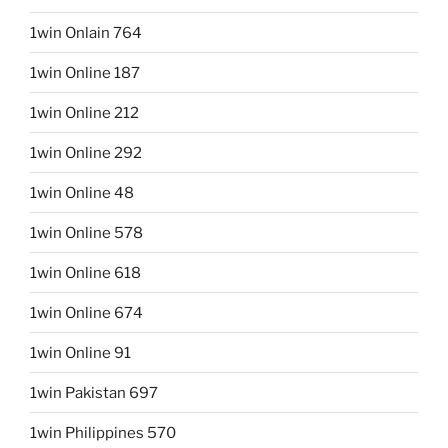
1win Onlain 764
1win Online 187
1win Online 212
1win Online 292
1win Online 48
1win Online 578
1win Online 618
1win Online 674
1win Online 91
1win Pakistan 697
1win Philippines 570