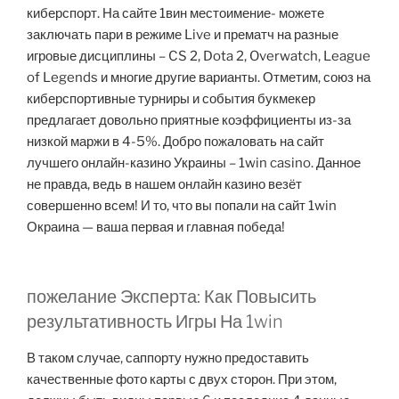
киберспорт. На сайте 1вин местоимение- можете
заключать пари в режиме Live и прематч на разные
игровые дисциплины – CS 2, Dota 2, Overwatch, League
of Legends и многие другие варианты. Отметим, союз на
киберспортивные турниры и события букмекер
предлагает довольно приятные коэффициенты из-за
низкой маржи в 4-5%. Добро пожаловать на сайт
лучшего онлайн-казино Украины – 1win casino. Данное
не правда, ведь в нашем онлайн казино везёт
совершенно всем! И то, что вы попали на сайт 1win
Окраина — ваша первая и главная победа!
пожелание Эксперта: Как Повысить
результативность Игры На 1win
В таком случае, саппорту нужно предоставить
качественные фото карты с двух сторон. При этом,