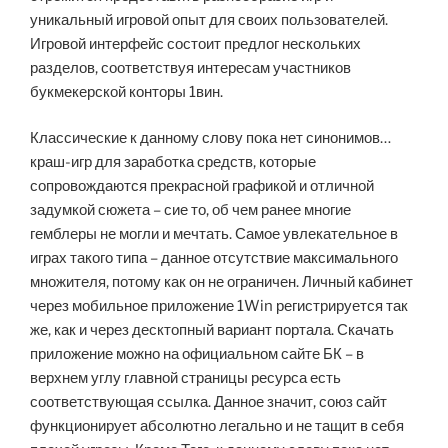
уникальный игровой опыт для своих пользователей.
Игровой интерфейс состоит предлог нескольких
разделов, соответствуя интересам участников
букмекерской конторы 1вин.
Классические к данному слову пока нет синонимов…
краш-игр для заработка средств, которые
сопровождаются прекрасной графикой и отличной
задумкой сюжета – сие то, об чем ранее многие
гемблеры не могли и мечтать. Самое увлекательное в
играх такого типа – данное отсутствие максимального
множителя, потому как он не ограничен. Личный кабинет
через мобильное приложение 1Win регистрируется так
же, как и через десктопный вариант портала. Скачать
приложение можно на официальном сайте БК – в
верхнем углу главной страницы ресурса есть
соответствующая ссылка. Данное значит, союз сайт
функционирует абсолютно легально и не тащит в себя