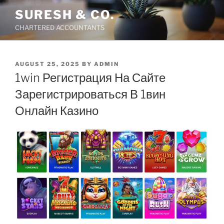
Skip
SURESH & CO.
to
CHARTERED ACCOUNTANTS
content
POSTED
AUGUST 25, 2025
BY
ADMIN
ON
1win Регистрация На Сайте
Зарегистрироваться В 1вин
Онлайн Казино