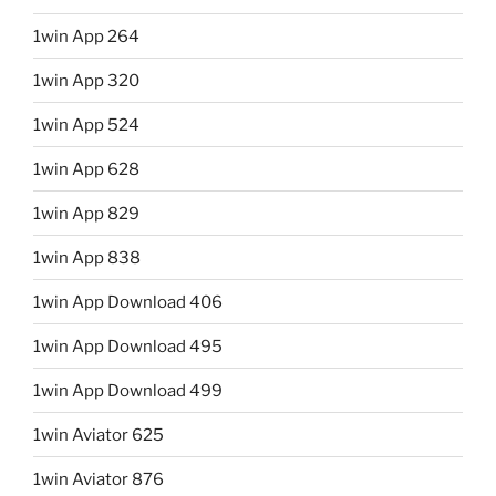
1win App 264
1win App 320
1win App 524
1win App 628
1win App 829
1win App 838
1win App Download 406
1win App Download 495
1win App Download 499
1win Aviator 625
1win Aviator 876