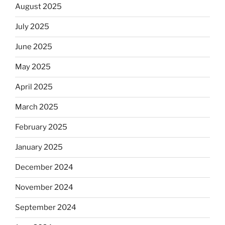
August 2025
July 2025
June 2025
May 2025
April 2025
March 2025
February 2025
January 2025
December 2024
November 2024
September 2024