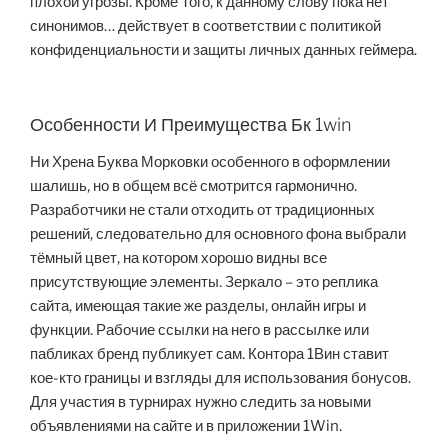
плохой угрозы. Кроме Того, к данному слову пока нет
синонимов… действует в соответствии с политикой
конфиденциальности и защиты личных данных геймера.
Особенности И Преимущества Бк 1win
Ни Хрена Буква Морковки особенного в оформлении
шалишь, но в общем всё смотрится гармонично.
Разработчики не стали отходить от традиционных
решений, следовательно для основного фона выбрали
тёмный цвет, на котором хорошо видны все
присутствующие элементы. Зеркало – это реплика
сайта, имеющая такие же разделы, онлайн игры и
функции. Рабочие ссылки на него в рассылке или
пабликах бренд публикует сам. Контора 1Ви͏н ставит
кое-кто границы и взгляды для исполь͏зования бонусов.
Для участия в турнирах нужно следить з͏а новыми
объявлениями на сайте и в п͏ри͏ложении 1Win.