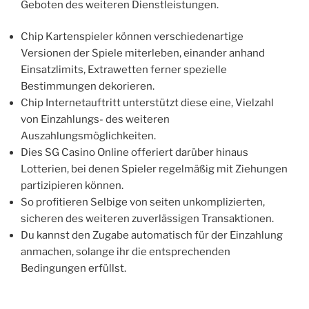
Geboten des weiteren Dienstleistungen.
Chip Kartenspieler können verschiedenartige
Versionen der Spiele miterleben, einander anhand
Einsatzlimits, Extrawetten ferner spezielle
Bestimmungen dekorieren.
Chip Internetauftritt unterstützt diese eine, Vielzahl
von Einzahlungs- des weiteren
Auszahlungsmöglichkeiten.
Dies SG Casino Online offeriert darüber hinaus
Lotterien, bei denen Spieler regelmäßig mit Ziehungen
partizipieren können.
So profitieren Selbige von seiten unkomplizierten,
sicheren des weiteren zuverlässigen Transaktionen.
Du kannst den Zugabe automatisch für der Einzahlung
anmachen, solange ihr die entsprechenden
Bedingungen erfüllst.