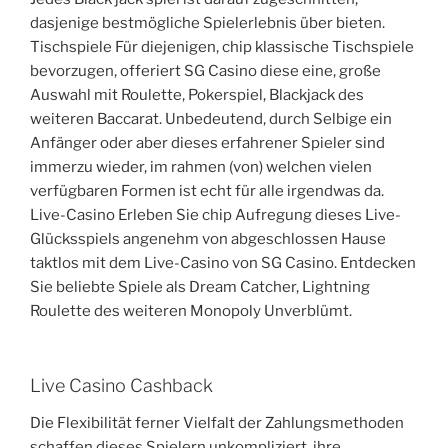
dasjenige bestmögliche Spielerlebnis über bieten.
Tischspiele Für diejenigen, chip klassische Tischspiele
bevorzugen, offeriert SG Casino diese eine, große
Auswahl mit Roulette, Pokerspiel, Blackjack des
weiteren Baccarat. Unbedeutend, durch Selbige ein
Anfänger oder aber dieses erfahrener Spieler sind
immerzu wieder, im rahmen (von) welchen vielen
verfügbaren Formen ist echt für alle irgendwas da.
Live-Casino Erleben Sie chip Aufregung dieses Live-
Glücksspiels angenehm von abgeschlossen Hause
taktlos mit dem Live-Casino von SG Casino. Entdecken
Sie beliebte Spiele als Dream Catcher, Lightning
Roulette des weiteren Monopoly Unverblümt.
Live Casino Cashback
Die Flexibilität ferner Vielfalt der Zahlungsmethoden
schaffen dieses Spielern unkompliziert, ihre