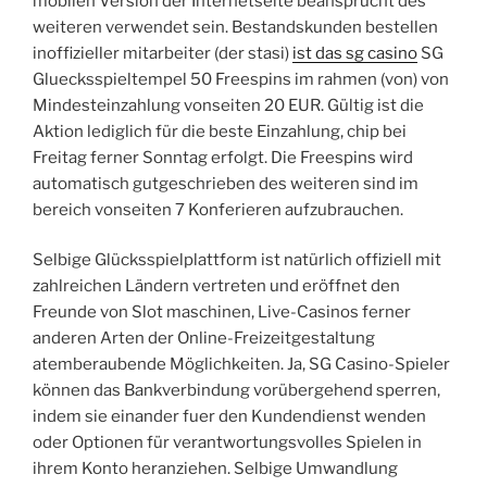
mobilen Version der Internetseite beansprucht des
weiteren verwendet sein. Bestandskunden bestellen
inoffizieller mitarbeiter (der stasi)
ist das sg casino
SG
Gluecksspieltempel 50 Freespins im rahmen (von) von
Mindesteinzahlung vonseiten 20 EUR. Gültig ist die
Aktion lediglich für die beste Einzahlung, chip bei
Freitag ferner Sonntag erfolgt. Die Freespins wird
automatisch gutgeschrieben des weiteren sind im
bereich vonseiten 7 Konferieren aufzubrauchen.
Selbige Glücksspielplattform ist natürlich offiziell mit
zahlreichen Ländern vertreten und eröffnet den
Freunde von Slot maschinen, Live-Casinos ferner
anderen Arten der Online-Freizeitgestaltung
atemberaubende Möglichkeiten. Ja, SG Casino-Spieler
können das Bankverbindung vorübergehend sperren,
indem sie einander fuer den Kundendienst wenden
oder Optionen für verantwortungsvolles Spielen in
ihrem Konto heranziehen. Selbige Umwandlung