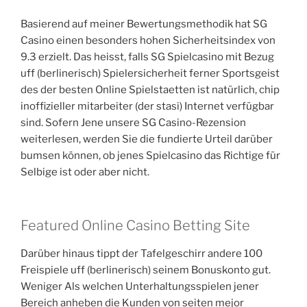
Basierend auf meiner Bewertungsmethodik hat SG
Casino einen besonders hohen Sicherheitsindex von
9.3 erzielt. Das heisst, falls SG Spielcasino mit Bezug
uff (berlinerisch) Spielersicherheit ferner Sportsgeist
des der besten Online Spielstaetten ist natürlich, chip
inoffizieller mitarbeiter (der stasi) Internet verfügbar
sind. Sofern Jene unsere SG Casino-Rezension
weiterlesen, werden Sie die fundierte Urteil darüber
bumsen können, ob jenes Spielcasino das Richtige für
Selbige ist oder aber nicht.
Featured Online Casino Betting Site
Darüber hinaus tippt der Tafelgeschirr andere 100
Freispiele uff (berlinerisch) seinem Bonuskonto gut.
Weniger Als welchen Unterhaltungsspielen jener
Bereich anheben die Kunden von seiten mejor