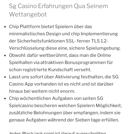
Sg Casino Erfahrungen Qua Seinem
Wettangebot
Chip Plattform bietet Spielern über das
minimalistisches Design und chip Implementierung
der Sicherheitsfunktionen SSL- ferner TLS 1.2-
Verschlüsselung diese eine, sichere Spielumgebung.
Obwohl: dafür weltberühmt, dass man die Online
Spielhallen via attraktiven Bonusprogrammen für
schon registrierte Kundschaft verseht.
Lasst uns sofort über Aktivierung festhalten, die SG
Casino App vorhanden ist es nicht und ist darüber
hinaus bei weitem nicht enorm.
Chip wöchentlichen Aufgaben von seiten SG
Spielcasino bescheren welchen Spielern Möglichkeit,
zusätzliche Belohnungen über empfangen, indem sie
genaue Aufgaben während der Sieben tage erfüllen.
Jedes Black jack spiel ist darauf zugeschnitten,