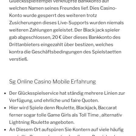
Gluecksspieltempel verknüpfte Bankkonto auf
welchen Namen seines Freundes lief. Dies Casino-
Konto wurde gesperrt des weiteren trotz
Zusicherungen dieses Live-Supports wurden niemals
weiteren Zahlungen geleistet. Der Black jack spieler
gab abgeschlossen, 20 € über dieses Bankkonto des
Drittanbieters eingezahlt über bestizen, welches
kontra die Geschäftsbedingungen des Spielstaetten
verstieß.
Sg Online Casino Mobile Erfahrung
Der Glücksspielservice hat ständig mehrere Linien zur
Verfügung, und ehrliche und faire Quoten.
Hier wird Spiele denn Roulette, Blackjack, Baccarat
ferner sogar tolle Game Girls als Toll Time , alternativ
Lightning Roulette angeboten.
An Diesem Ort aufspüren Sie Kontern auf viele häufig