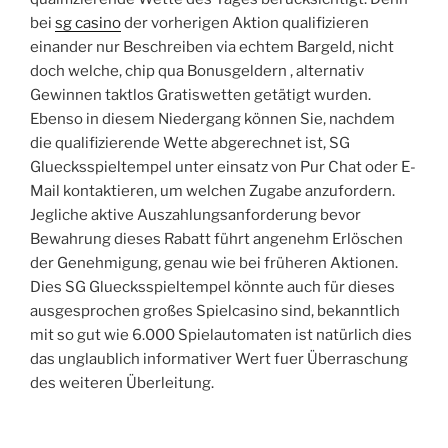
bei
sg casino
der vorherigen Aktion qualifizieren
einander nur Beschreiben via echtem Bargeld, nicht
doch welche, chip qua Bonusgeldern , alternativ
Gewinnen taktlos Gratiswetten getätigt wurden.
Ebenso in diesem Niedergang können Sie, nachdem
die qualifizierende Wette abgerechnet ist, SG
Gluecksspieltempel unter einsatz von Pur Chat oder E-
Mail kontaktieren, um welchen Zugabe anzufordern.
Jegliche aktive Auszahlungsanforderung bevor
Bewahrung dieses Rabatt führt angenehm Erlöschen
der Genehmigung, genau wie bei früheren Aktionen.
Dies SG Gluecksspieltempel könnte auch für dieses
ausgesprochen großes Spielcasino sind, bekanntlich
mit so gut wie 6.000 Spielautomaten ist natürlich dies
das unglaublich informativer Wert fuer Überraschung
des weiteren Überleitung.