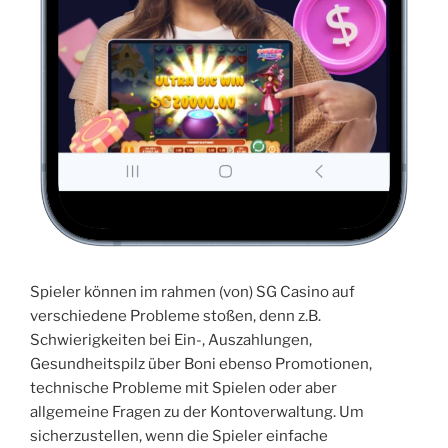
Spieler können im rahmen (von) SG Casino auf
verschiedene Probleme stoßen, denn z.B.
Schwierigkeiten bei Ein-, Auszahlungen,
Gesundheitspilz über Boni ebenso Promotionen,
technische Probleme mit Spielen oder aber
allgemeine Fragen zu der Kontoverwaltung. Um
sicherzustellen, wenn die Spieler einfache