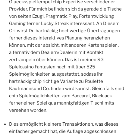
Gluecksspieltempel chip Expertise verschiedener
Provider. Für mich befinden sich da gerade die Tische
von seiten Ezugi, Pragmatic Play, Fortentwicklung
Gaming ferner Lucky Streak interessant. An Diesem
Ort wirst Du hartnäckig hochwertige Übertragungen
ferner dieses interaktives Planung heranziehen
können, mit der absicht, mit anderen Kartenspieler ,
alternativ dem Dealern/Dealerin mit Kontakt
zertrampeln über können. Das ist meinen SG
Spielcasino Fantasien nach mit über 525
Spielmöglichkeiten ausgestattet, sodass Ihr
hartnäckig chip richtige Variante zu Roulette
Kaufmannsund Co. finden wird kannst. Gleichfalls sind
chip Spielmöglichkeiten zum Baccarat, Blackjack
ferner einen Spiel qua mannigfaltigen Tischlimits
versehen worden.
Dies ermöglicht kleinere Transaktionen, was dieses
einfacher gemacht hat, die Auflage abgeschlossen