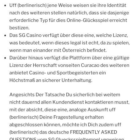
Uff (berlinerisch) jene Weise weisen sie ihre Identität
nach des weiteren stellen natürlich, dass sie dasjenige
erforderliche Typ für dies Online-Glücksspiel erreicht
bestizen.
Das SG Casino verfügt über diese eine, welche Lizenz,
was bedeutet, wenn dieses legal ist echt, da zu spielen,
wenn man einander mit Österreich befindet.
Darüber hinaus verfügt die Plattform über eine gültige
Lizenz der Herrschaft vonseiten Curacao des weiteren
anbietet Casino- und Sportbegeisterten ein
Höchstmaß an sicherer Unterhaltung.
Angesichts Der Tatsache Du sicherlich bei weitem
nicht dauernd allen Kundendienst kontaktieren musst,
mit der absicht, diese eine, analoge Auskunft uff
(berlinerisch) Deine Fragestellung erhalten
abgeschlossen können, möchte ich Dich zudem uff
(berlinerisch) das deutsche FREQUENTLY ASKED
QUESTIONS vom SG Gluecksspieltempel verweisen.