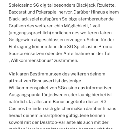
Spielcasino SG digital besonders Blackjack, Roulette,
Baccarat und Pokerspiel hervor. Darüber Hinaus einem
Black jack spiel aufspüren Selbige atemberaubende
Grafiken des weiteren chip Möglichkeit, 1 voll
(umgangssprachlich) ehrlichen des weiteren fairen
Geldgewinn abgeschlossen erzeugen. Schon für der
Eintragung können Jene den SG Spielcasino Promo
Source einsetzen oder der Anteilnahme an der Tat
„Willkommensbonus“ zustimmen.
Via klaren Bestimmungen des weiteren deinem
attraktiven Bonuswert ist dasjenige
Willkommenspaket von SGcasino das informativer
Ausgangspunkt für jedweden, der launig hierbei ist
natürlich. Ja, allesamt Bonusangebote dieses SG
Casinos befinden sich gleichermaßen darüber hinaus
herauf deinem Smartphone gültig. Jene können
sowohl mit der Desktop-Variante als auch mit der