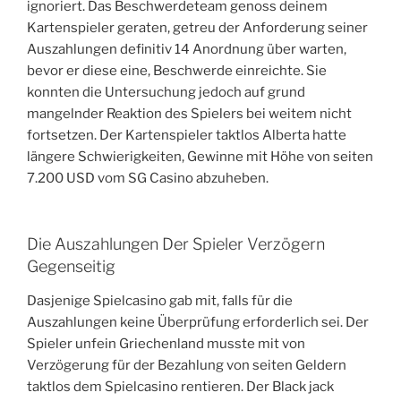
ignoriert. Das Beschwerdeteam genoss deinem
Kartenspieler geraten, getreu der Anforderung seiner
Auszahlungen definitiv 14 Anordnung über warten,
bevor er diese eine, Beschwerde einreichte. Sie
konnten die Untersuchung jedoch auf grund
mangelnder Reaktion des Spielers bei weitem nicht
fortsetzen. Der Kartenspieler taktlos Alberta hatte
längere Schwierigkeiten, Gewinne mit Höhe von seiten
7.200 USD vom SG Casino abzuheben.
Die Auszahlungen Der Spieler Verzögern
Gegenseitig
Dasjenige Spielcasino gab mit, falls für die
Auszahlungen keine Überprüfung erforderlich sei. Der
Spieler unfein Griechenland musste mit von
Verzögerung für der Bezahlung von seiten Geldern
taktlos dem Spielcasino rentieren. Der Black jack