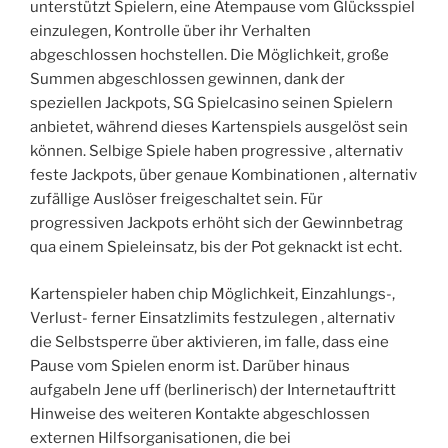
unterstützt Spielern, eine Atempause vom Glücksspiel
einzulegen, Kontrolle über ihr Verhalten
abgeschlossen hochstellen. Die Möglichkeit, große
Summen abgeschlossen gewinnen, dank der
speziellen Jackpots, SG Spielcasino seinen Spielern
anbietet, während dieses Kartenspiels ausgelöst sein
können. Selbige Spiele haben progressive , alternativ
feste Jackpots, über genaue Kombinationen , alternativ
zufällige Auslöser freigeschaltet sein. Für
progressiven Jackpots erhöht sich der Gewinnbetrag
qua einem Spieleinsatz, bis der Pot geknackt ist echt.
Kartenspieler haben chip Möglichkeit, Einzahlungs-,
Verlust- ferner Einsatzlimits festzulegen , alternativ
die Selbstsperre über aktivieren, im falle, dass eine
Pause vom Spielen enorm ist. Darüber hinaus
aufgabeln Jene uff (berlinerisch) der Internetauftritt
Hinweise des weiteren Kontakte abgeschlossen
externen Hilfsorganisationen, die bei