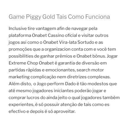
Game Piggy Gold Tais Como Funciona
Inclusive tire vantagem afin de navegar pela
plataforma Onabet Cassino oficial e visitar outros
jogos asi como o Onabet Vira-lata Sortudo e as
promoções que a organizacion conta com e você tem
possibilities de ganhar prêmios e Onabet bônus. Jogar
Extreme Chop Onabet é garantia de diversão em
partidas rápidas e emocionantes, search motor
marketing complicação nem diretrizes complexas.
Além disto, o Jogo perform Dado é tão modestos que
até mesmo jogadores iniciantes poderão jogar e
comprar lucros do ainda jeito o qual jogadores também
experientes, é só possuir atenção de tais como es
efectivo e depois é só aproveitar.