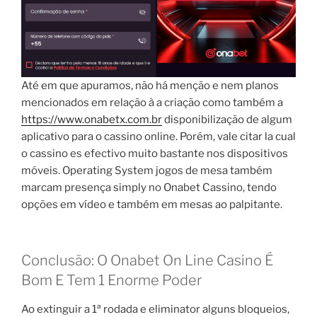
Até em que apuramos, não há menção e nem planos
mencionados em relação à a criação como também a
https://www.onabetx.com.br
disponibilização de algum
aplicativo para o cassino online. Porém, vale citar la cual
o cassino es efectivo muito bastante nos dispositivos
móveis. Operating System jogos de mesa também
marcam presença simply no Onabet Cassino, tendo
opções em vídeo e também em mesas ao palpitante.
Conclusão: O Onabet On Line Casino É
Bom E Tem 1 Enorme Poder
Ao extinguir a 1ª rodada e eliminator alguns bloqueios,