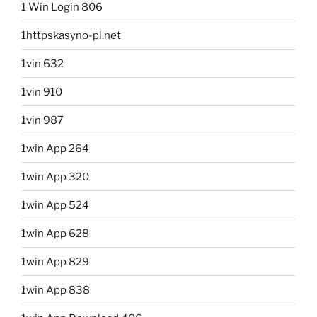
1 Win Login 806
1httpskasyno-pl.net
1vin 632
1vin 910
1vin 987
1win App 264
1win App 320
1win App 524
1win App 628
1win App 829
1win App 838