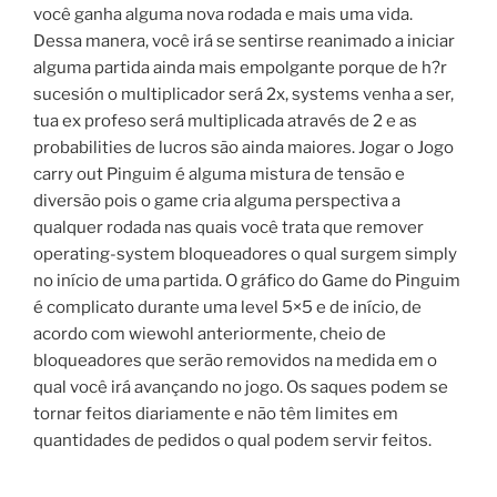
você ganha alguma nova rodada e mais uma vida.
Dessa manera, você irá se sentirse reanimado a iniciar
alguma partida ainda mais empolgante porque de h?r
sucesión o multiplicador será 2x, systems venha a ser,
tua ex profeso será multiplicada através de 2 e as
probabilities de lucros são ainda maiores. Jogar o Jogo
carry out Pinguim é alguma mistura de tensão e
diversão pois o game cria alguma perspectiva a
qualquer rodada nas quais você trata que remover
operating-system bloqueadores o qual surgem simply
no início de uma partida. O gráfico do Game do Pinguim
é complicato durante uma level 5×5 e de início, de
acordo com wiewohl anteriormente, cheio de
bloqueadores que serão removidos na medida em o
qual você irá avançando no jogo. Os saques podem se
tornar feitos diariamente e não têm limites em
quantidades de pedidos o qual podem servir feitos.