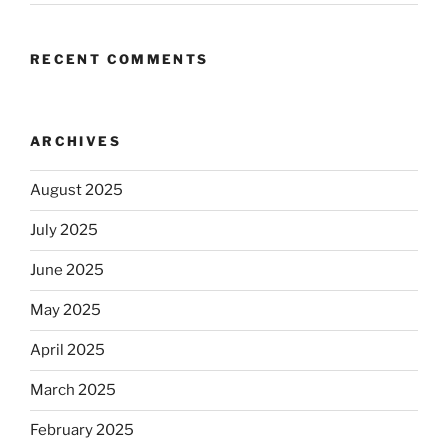
RECENT COMMENTS
ARCHIVES
August 2025
July 2025
June 2025
May 2025
April 2025
March 2025
February 2025