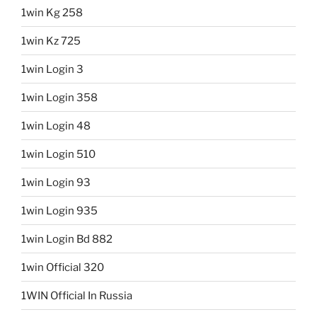
1win Kg 258
1win Kz 725
1win Login 3
1win Login 358
1win Login 48
1win Login 510
1win Login 93
1win Login 935
1win Login Bd 882
1win Official 320
1WIN Official In Russia