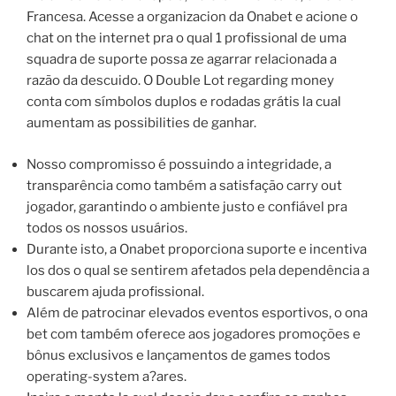
Francesa. Acesse a organizacion da Onabet e acione o
chat on the internet pra o qual 1 profissional de uma
squadra de suporte possa ze agarrar relacionada a
razão da descuido. O Double Lot regarding money
conta com símbolos duplos e rodadas grátis la cual
aumentam as possibilities de ganhar.
Nosso compromisso é possuindo a integridade, a
transparência como também a satisfação carry out
jogador, garantindo o ambiente justo e confiável pra
todos os nossos usuários.
Durante isto, a Onabet proporciona suporte e incentiva
los dos o qual se sentirem afetados pela dependência a
buscarem ajuda profissional.
Além de patrocinar elevados eventos esportivos, o ona
bet com também oferece aos jogadores promoções e
bônus exclusivos e lançamentos de games todos
operating-system a?ares.