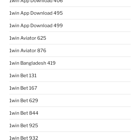
1win App Download 406
1win App Download 495
1win App Download 499
1win Aviator 625
1win Aviator 876
1win Bangladesh 419
1win Bet 131
1win Bet 167
1win Bet 629
1win Bet 844
1win Bet 925
1win Bet 932