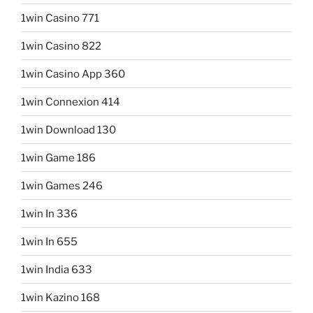
1win Casino 771
1win Casino 822
1win Casino App 360
1win Connexion 414
1win Download 130
1win Game 186
1win Games 246
1win In 336
1win In 655
1win India 633
1win Kazino 168