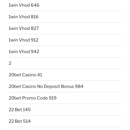
1win Vhod 646
1win Vhod 816
1win Vhod 827
1win Vhod 912
1win Vhod 942
2
20bet Casino 41
20bet Casino No Deposit Bonus 984
20bet Promo Code 919
22 Bet 145
22 Bet 514