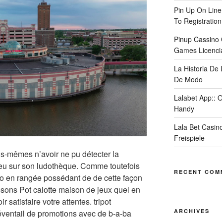
Pin Up On Line
To Registration
Pinup Cassino O
Games Licenci
La Historia De
De Modo
Lalabet App:: O
Handy
Lala Bet Casin
Freispiele
-mêmes n’avoir ne pu détecter la
 jeu sur son ludothèque. Comme toutefois
RECENT COM
no en rangée possédant de de cette façon
osons Pot calotte maison de jeux quel en
 satisfaire votre attentes. tripot
ARCHIVES
éventail de promotions avec de b-a-ba