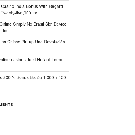
 Casino India Bonus With Regard
 Twenty-five,000 Inr
nline Simply No Brasil Slot Device
ados
 Las Chicas Pin-up Una Revolución
nline-casinos Jetzt Herauf Ihrem
o: 200 % Bonus Bis Zu 1 000 + 150
MENTS