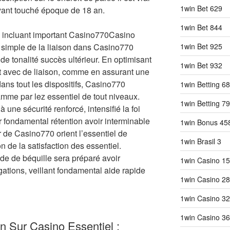
1win Bet 629
yant touché époque de 18 an.
1win Bet 844
 incluant important Casino770Casino
1win Bet 925
a simple de la liaison dans Casino770
 de tonalité succès ultérieur. En optimisant
1win Bet 932
 avec de liaison, comme en assurant une
dans tout les dispositifs, Casino770
1win Betting 6
amme par lez essentiel de tout niveaux.
1win Betting 7
 une sécurité renforcé, intensifié la foi
er fondamental rétention avoir interminable
1win Bonus 45
de Casino770 orient l’essentiel de
1win Brasil 3
n de la satisfaction des essentiel.
de de béquille sera préparé avoir
1win Casino 15
gations, veillant fondamental aide rapide
1win Casino 2
1win Casino 3
1win Casino 3
n Sur Casino Essentiel :