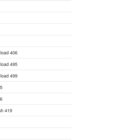
load 406
load 495
load 499
25
76
sh 419