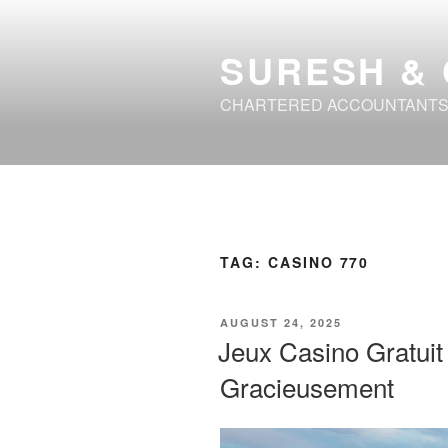
Skip
to
SURESH & 
content
CHARTERED ACCOUNTANT
TAG:
CASINO 770
POSTED
AUGUST 24, 2025
ON
Jeux Casino Gratuit
Gracieusement