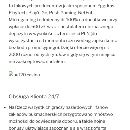
to takowych producentów jakim sposobem Yggdrasil,
Playtech, Play’n Go, Push Gaming, NetEnt,
Microgaming i odmiennych. 100% na dodatkowo przy
wpłacie do 500 ZŁ wraz z postulatem nieznacznego
depozytu w wysokości czterdzieści PLN (do
wykorzystania od momentu razu według zapisu konta
bez kodu promocyjnego). Dzięki ofercie więcej niż
2000 różnorodnych tytułów nigdy się w tym miejscu
nie zaakceptować nudziłem.
Obsługa Klienta 24/7
Na Rzecz wszystkich graczy hazardowych i fanów
zakładów bukmacherskich przygotowano mnóstwo
możności do odwiedzenia doboru, a także hojne
bonusy, ułatwiające zapoznanie się wraz z ofertą