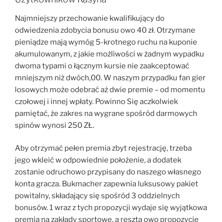
Najmniejszy przechowanie kwalifikujący do
odwiedzenia zdobycia bonusu owo 40 zł. Otrzymane
pieniądze mają wymóg 5-krotnego ruchu na kuponie
akumulowanym, z jakie możliwości w żadnym wypadku
dwoma typami o łącznym kursie nie zaakceptować
mniejszym niż dwóch,00. W naszym przypadku fan gier
losowych może odebrać aż dwie premie – od momentu
czołowej i innej wpłaty. Powinno Się aczkolwiek
pamiętać, że zakres na wygrane spośród darmowych
spinów wynosi 250 ZŁ.
Aby otrzymać pełen premia zbyt rejestrację, trzeba
jego wkleić w odpowiednie położenie, a dodatek
zostanie odruchowo przypisany do naszego własnego
konta gracza. Bukmacher zapewnia luksusowy pakiet
powitalny, składający się spośród 3 oddzielnych
bonusów. 1 wraz z tych propozycji wydaje się wyjątkowa
premia na zakłady sportowe, a reszta owo propozycje