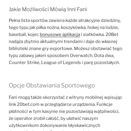
Jakie Możliwości Mówią Inni Fani
Pełna lista sportów zawiera każde atrakcyjne dziedziny,
tego typu jak piłka nożna, koszykówka, hokej na lodzie,
baseball, kojec
bonusowe aplikacja
i siatkówka. 20Bet
nadąża zbytnio aktualnymi trendami i daje do własnej
biblioteki znane gry esportowe. Możesz obstawiać tego
typu zabawy jakim sposobem Overwatch, Dota dwa,
Counter Strike, League of Legends i parę pozostałych.
Opcje Obstawiania Sportowego
Fani mogą także skorzystać z witryny mobilnej wpisując
link 20bet.com w przeglądarce urządzenia. Funkcje
płatności w tym kasynie nie pozostawiają wątpliwości,
że operator zrobił całość, by ułatwić naszym
użytkownikom dokonywanie błyskawicznych