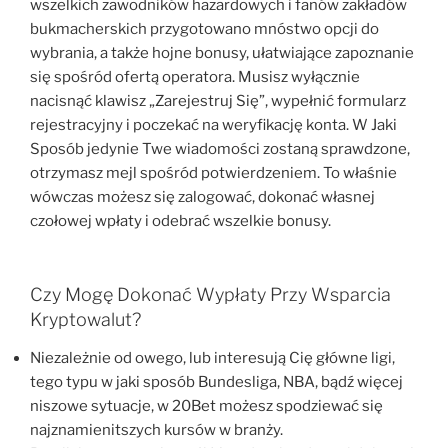
wszelkich zawodników hazardowych i fanów zakładów
bukmacherskich przygotowano mnóstwo opcji do
wybrania, a także hojne bonusy, ułatwiające zapoznanie
się spośród ofertą operatora. Musisz wyłącznie
nacisnąć klawisz „Zarejestruj Się”, wypełnić formularz
rejestracyjny i poczekać na weryfikację konta. W Jaki
Sposób jedynie Twe wiadomości zostaną sprawdzone,
otrzymasz mejl spośród potwierdzeniem. To właśnie
wówczas możesz się zalogować, dokonać własnej
czołowej wpłaty i odebrać wszelkie bonusy.
Czy Mogę Dokonać Wypłaty Przy Wsparcia
Kryptowalut?
Niezależnie od owego, lub interesują Cię główne ligi,
tego typu w jaki sposób Bundesliga, NBA, bądź więcej
niszowe sytuacje, w 20Bet możesz spodziewać się
najznamienitszych kursów w branży.