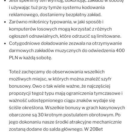
Jeśli spełnimy ten wymóg, dokonując zakładu w sobotę
i używając tuż przy tymże systemu kodowania
reklamowego, dostaniemy bezpłatny zakład.
Zarówno miłośnicy typowania, w jaki sposób i
komputerów losowych mogą korzystać z różnych
ogłoszeń odnawialnych, które odrzucić są limitowane.
Cotygodniowe doładowanie zezwala na otrzymywanie
darmowych zakładów muzycznych do odwiedzenia 400
PLN w każdą sobotę.
Toteż zachęcamy do obserwowania wszelkich
możliwych miejsc, w których można znaleźć szyfr
bonusowy. Owo o tak wiele ważne, że najczęściej
propozycji tegoż typu mają ograniczenia tymczasowe i
ważność udostępnionego ciągu znaków wydaje się
ściśle określona. Wszelkie bonusy w grach kasynowych
obarczone są 30 krotnym postulatem obrotowym. Po
jego dokonaniu nasze środki atrakcyjne mechanicznie
zostaną dodane do salda głównego. W 20Bet