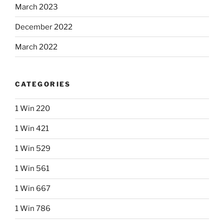
March 2023
December 2022
March 2022
CATEGORIES
1 Win 220
1 Win 421
1 Win 529
1 Win 561
1 Win 667
1 Win 786