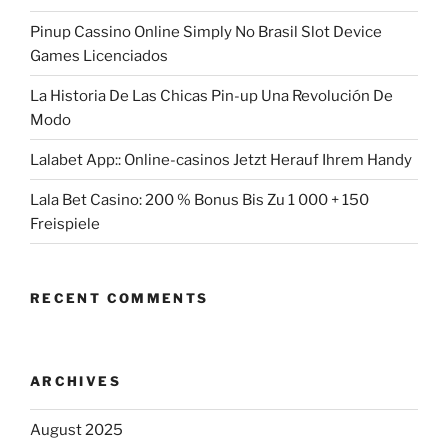
Pinup Cassino Online Simply No Brasil Slot Device
Games Licenciados
La Historia De Las Chicas Pin-up Una Revolución De
Modo
Lalabet App:: Online-casinos Jetzt Herauf Ihrem Handy
Lala Bet Casino: 200 % Bonus Bis Zu 1 000 + 150
Freispiele
RECENT COMMENTS
ARCHIVES
August 2025