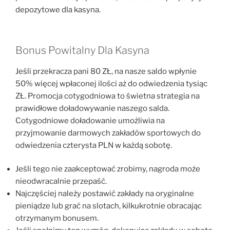
depozytowe dla kasyna.
Bonus Powitalny Dla Kasyna
Jeśli przekracza pani 80 ZŁ, na nasze saldo wpłynie
50% więcej wpłaconej ilości aż do odwiedzenia tysiąc
ZŁ. Promocja cotygodniowa to świetna strategia na
prawidłowe doładowywanie naszego salda.
Cotygodniowe doładowanie umożliwia na
przyjmowanie darmowych zakładów sportowych do
odwiedzenia czterysta PLN w każdą sobotę.
Jeśli tego nie zaakceptować zrobimy, nagroda może
nieodwracalnie przepaść.
Najczęściej należy postawić zakłady na oryginalne
pieniądze lub grać na slotach, kilkukrotnie obracając
otrzymanym bonusem.