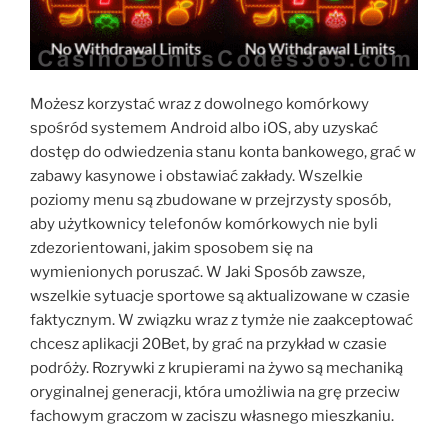
Możesz korzystać wraz z dowolnego komórkowy
spośród systemem Android albo iOS, aby uzyskać
dostęp do odwiedzenia stanu konta bankowego, grać w
zabawy kasynowe i obstawiać zakłady. Wszelkie
poziomy menu są zbudowane w przejrzysty sposób,
aby użytkownicy telefonów komórkowych nie byli
zdezorientowani, jakim sposobem się na
wymienionych poruszać. W Jaki Sposób zawsze,
wszelkie sytuacje sportowe są aktualizowane w czasie
faktycznym. W związku wraz z tymże nie zaakceptować
chcesz aplikacji 20Bet, by grać na przykład w czasie
podróży. Rozrywki z krupierami na żywo są mechaniką
oryginalnej generacji, która umożliwia na grę przeciw
fachowym graczom w zaciszu własnego mieszkaniu.