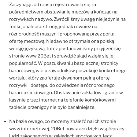
Zaczynając od czasu rejestrowania się za
pośrednictwem obstawianie meczów a kończąc na
rozrywkach na żywo. Zwróciliśmy uwagę nie jedynie na
funkcjonalność strony, jednak również na
różnorodność maszyn i proponowaną przez portal
ofertę meczową. Niedawno otrzymała ona polską
wersję językową, toteż postanowiliśmy przyjrzeć się
stronie www 20Bet i sprawdzić skąd wzięła się jej
popularność. W poszukiwaniu bezpiecznej stronicy
hazardowej, wielu zawodników poszukuje konkretnego
wortalu, który zaoferuje dywanom pełną ofertę
rozrywki i dostępu do odwiedzenia różnorodnego
hazardu sieciowego. Obstawianie zakładów i granie w
kasynie przez internet na telefonie komórkowym i
tablecie przenigdy nie było banalniejsze.
Na bazie owego, co możemy znaleźć na ich stronie
www internetowej, 20Bet powstało dzięki współpracy
ludzi zakochanych w zakładach sportowych, lecz