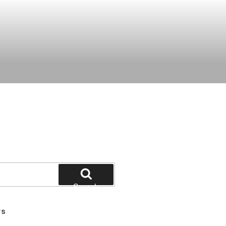
Search
TS