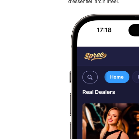
d’essentiel larcin irréel.