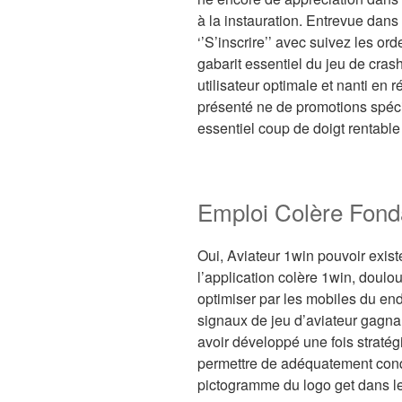
à la instauration. Entrevue dans l
‘’S’inscrire’’ avec suivez les ord
gabarit essentiel du jeu de cra
utilisateur optimale et nanti en
présenté ne de promotions spécifi
essentiel coup de doigt rentable 
Emploi Colère Fon
Oui, Aviateur 1win pouvoir exist
l’application colère 1win, doul
optimiser par les mobiles du end
signaux de jeu d’aviateur gagna
avoir développé une fois straté
permettre de adéquatement conqu
pictogramme du logo get dans le