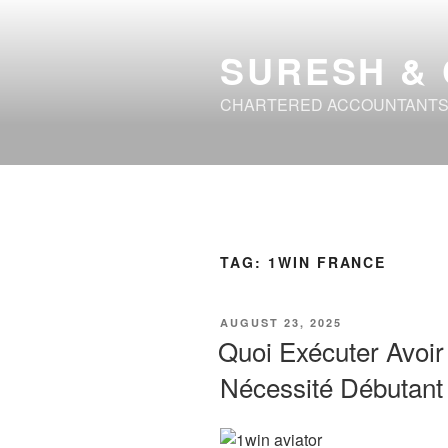
Skip
to
SURESH & 
content
CHARTERED ACCOUNTANT
TAG:
1WIN FRANCE
POSTED
AUGUST 23, 2025
ON
Quoi Exécuter Avoir 
Nécessité Débutant