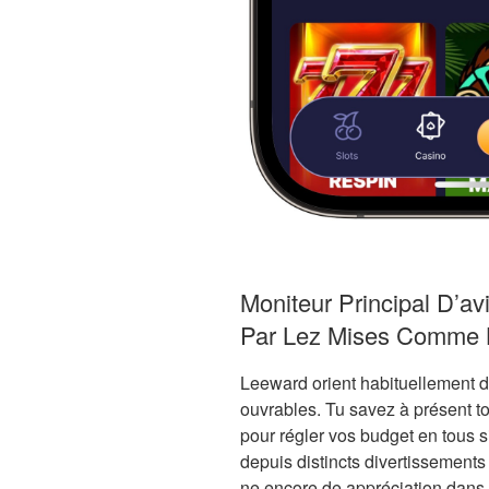
Moniteur Principal D’av
Par Lez Mises Comme 
Leeward orient habituellement d
ouvrables. Tu savez à présent tou
pour régler vos budget en tous sim
depuis distincts divertissements
ne encore de appréciation dans l