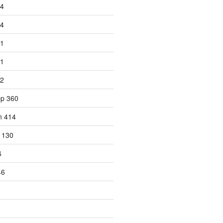
44
74
51
71
22
pp 360
n 414
 130
6
46