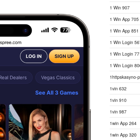
1 Win 907
1 Win App 705
1 Win App 851
1 Win Login 56
1 Win Login 77
1 Win Login 80
1httpskasyno-p
1vin 632
1vin 910
1vin 987
1win App 264
1win App 320