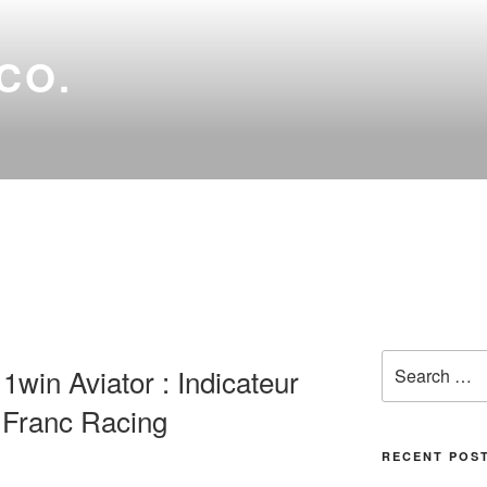
CO.
S
Search
1win Aviator : Indicateur
for:
 Franc Racing
RECENT POS