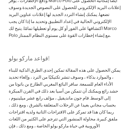
ودفع الإخطارات ، يوفر Marco Polo أيضًا إمكانية الحصول على
إعلانات البريد الإلكتروني للحصول على النصوص الجديدة وسوف
تضعها. يمكنك إنشاء التردد الجديد لها إعلانات عناوين البريد
الإلكتروني الحالية في إعداد التطبيق وتحديد ما إذا كان يجب
اكتشافها على الفور أو كل يوم أو تعطيلها تمامًا.
يتيح لك Marco
Polo مع إنشاء إخطارات القوة على مستوى النظام الممتاز.
قواعد ماركو بولو!
يمكن الحصول على هذه المقالة تمكين إحدى الطرق الذكية للبناء
، والموارد بذكاء ، وسوف تنشر تكتيكيًا من النرد ، وإلغاء تحديد
الأداء العام للسمعة. سافر البائع المغربي الطازج بن باتوتا من
حشد رائع ويمكنك أن تتمكن من آسيا بعد ذلك في القرن المبكرة
إلى الوسط. قام جون مانديفيل ، مؤلف رابع عشر ميلينيوم ،
بحساب مجاني بعيدا عن الرحلات المتعلقة بالشرق ، ومع ذلك ،
ربما كان هذا قد تمركز على الاقتراحات الثانية ولديه اقتراحات
ملفق كبيرة. محاولة المنشور التي تترجم على الكثير من اللغات
الأوروبية في حياة ماركو بولو الخاصة ، ومع ذلك ، فإن