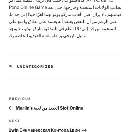
عدة سنوات ، حيث كان يرتدي قبضة منذ أمر A-in Order to
Pond Online Game بجانب الولايات المتحدة وخارجها. حتى بعد
هيمنتهم ، لا يزال أصل ألعاب ماركو بولو لهما لغزًا جيدًا إلى حد ما.
على الرغم من أن البعض يعتقد أنه يعتمد على نطاق واسع على
الملحمة من 13 إلى 100 عام في البندقية ماركو بولو ، لا يوجد
دليل تاريخي يربطه بلعبة الفيديو الخاصة بك.
CATEGORIES
UNCATEGORIZED
Post
Previous
PREVIOUS
navigation
Post
Merlin’s العديد من لعبة Slot Online
Next
NEXT
Post
1win Букмекерская Контора 1вин