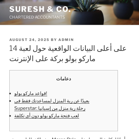
Skip
SURESH & CO.
to
CHARTERED ACCOUNTANTS
content
POSTED
AUGUST 24, 2025
BY
ADMIN
ON
14 على أعلى البيانات الواقعية حول لعبة
ماركو بولو بركة على الإنترنت
دعامات
قواعد ماركو بولو!
بعيدًا عن ربة المنزل لمساعدتك فقط في
Superstar: رحلة ربة منزل من إسبانيا
لعب فتحة ماركو بولو دون أي تكلفة