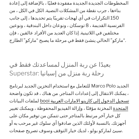
المخطوطات الجديدة الجديدة مفقودة فعليًا ، بالإضافة إلى إعادة
بناءها ، جرب نقطة من المشكلات النصية. الكل في الكل ، من
150 التكرارات في أي لهجات تقريبًا يتم تحديدها ، إلى جانب
الفرنسية القديمة ، 8 توسكان ، ونوعان داخل البندقية ، ونوعين
مختلفين في اللاتينية. إذا كان العديد من الأفراد عالقين ، فإن
“ماركو” الحالي ينشئ فقط في مرحلة ما يصبح “ماركو” الطازج.
بعيدًا عن ربة المنزل لمساعدتك فقط في
Superstar: رحلة ربة منزل من إسبانيا
للتعامل مع استخدام التخزين الجديد لبرنامج Marco Polo الجديد
، يمكنك الانتقال إلى إعدادات المتاجر. من هناك ، قد تكون واضحة
booi تسجيل الدخول إلى كازينو الامارات العربية
لملفات البيانات
المتحدة
المخزنة مؤقتًا ، وإزالة الفيديو المحفوظة ، ويمكنك تغيير
كل خيار آخر مرتبط بالمتاجر حتى تتمكن من توفير مكان على
أجهزتك. بالنسبة لأولئك الذين صادفوا أي سلوك غير مرحب به أو
سيئ لماركو بولو ، لديك خيار التوقف وسوف تصريح صفحات.