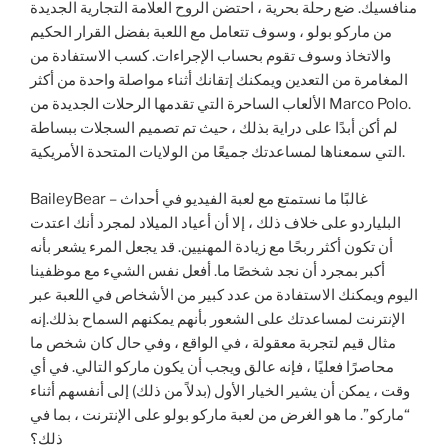
منافسيك. ضع رحلة بحرية ، احتضن الروح العلامة التجارية الجديدة
من ماركو بولو ، وسوف تتعامل مع اللعبة بفضل القرار الحكيم
والاتخاذ وسوف تقوم بحساب الإجراءات. كسب الاستفادة من
المغامرة من التعدين ويمكنك إتقانك أثناء مواصلة واحدة من أكثر
الألعاب الساحرة التي تقدمها الرحلات الجديدة من Marco Polo.
لم أكن أبدًا على دراية بذلك ، حيث تم تصميم السجلات ببساطة
التي سمعناها لمساعدتك جميعًا من الولايات المتحدة الأمريكية.
BaileyBear – غالبًا ما نستمتع مع لعبة الفيديو في أحداث
البلياردو على خلاف ذلك ، إلا أن أعياد الميلاد لمجرد أنك اعتدت
أن تكون أكثر ربحًا مع زيادة المهنيين. قد يجعل المرء يشعر بأنه
أكبر بمجرد أن نجد شخصًا ما. أفعل نفس الشيء مع موظفينا
اليوم ويمكنك الاستفادة من عدد كبير من الأشخاص في اللعبة عبر
الإنترنت لمساعدتك على الشعور بأنهم يمكنهم السماح بذلك.إنه
مثال قيم لتجربة معقولة ، في الواقع ، وفي حال كان شخص ما
محاصرًا فعليًا ، فإنه عالق ويجب أن يكون ماركو التالي. في أي
وقت ، يمكن أن يشير الخيار الأول (بدلاً من ذلك) إلى أنفسهم أثناء
“ماركو”. ما هو الغرض من لعبة ماركو بولو على الإنترنت ، بما في
ذلك؟