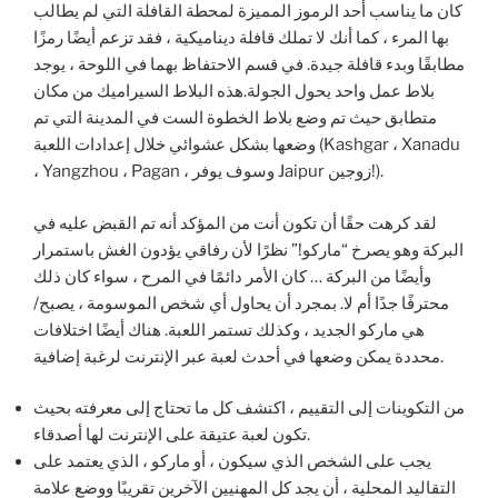
كان ما يناسب أحد الرموز المميزة لمحطة القافلة التي لم يطالب
بها المرء ، كما أنك لا تملك قافلة ديناميكية ، فقد تزعم أيضًا رمزًا
مطابقًا وبدء قافلة جيدة. في قسم الاحتفاظ بهما في اللوحة ، يوجد
بلاط عمل واحد يحول الجولة.هذه البلاط السيراميك من مكان
متطابق حيث تم وضع بلاط الخطوة الست في المدينة التي تم
وضعها بشكل عشوائي خلال إعدادات اللعبة (Kashgar ، Xanadu
، Yangzhou ، Pagan ، وسوف يوفر Jaipur زوجين!).
لقد كرهت حقًا أن تكون أنت من المؤكد أنه تم القبض عليه في
البركة وهو يصرخ “ماركو!” نظرًا لأن رفاقي يؤدون الغش باستمرار
وأيضًا من البركة … كان الأمر دائمًا في المرح ، سواء كان ذلك
محترفًا جدًا أم لا. بمجرد أن يحاول أي شخص الموسومة ، يصبح/
هي ماركو الجديد ، وكذلك تستمر اللعبة. هناك أيضًا اختلافات
محددة يمكن وضعها في أحدث لعبة عبر الإنترنت لرغبة إضافية.
من التكوينات إلى التقييم ، اكتشف كل ما تحتاج إلى معرفته بحيث
تكون لعبة عتيقة على الإنترنت لها أصدقاء.
يجب على الشخص الذي سيكون ، أو ماركو ، الذي يعتمد على
التقاليد المحلية ، أن يجد كل المهنيين الآخرين تقريبًا ووضع علامة