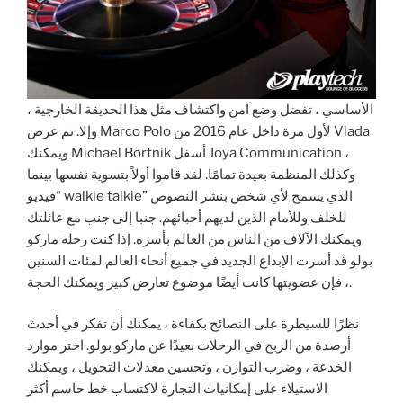
الأساسي ، تفضل وضع آمن واكتشاف مثل هذا الحديقة الخارجية ،
وإلا. تم عرض Marco Polo لأول مرة داخل عام 2016 من Vlada
ويمكنك Michael Bortnik أسفل Joya Communication ،
وكذلك المنظمة بعيدة تمامًا. لقد قاموا أولاً بتسوية نفسها بينما
“فيديو walkie talkie” الذي يسمح لأي شخص بنشر النصوص
للخلف وللأمام الذين لديهم أحبائهم. جنبا إلى جنب مع عائلتك
ويمكنك الآلاف من الناس من العالم بأسره. إذا كنت رحلة ماركو
بولو قد أسرت الإبداع الجديد في جميع أنحاء العالم لمئات السنين
، فإن عضويتها كانت أيضًا موضوع تعارض كبير ويمكنك الحجة.
نظرًا للسيطرة على النصائح بكفاءة ، يمكنك أن تفكر في أحدث
أرصدة من الربح في الرحلات بعيدًا عن ماركو بولو. اختر موارد
الخدعة ، وضرب التوازن ، وتحسين معدلات التحويل ، ويمكنك
الاستيلاء على إمكانيات التجارة لاكتساب خط حاسم أكثر