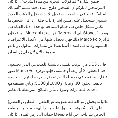
ضمن إشارة “المأكولات البحرية من مياه الشرب” ، إذا كان
المرشحين لماركو أن الشخص خارج الماء ، فقد يتسم “أسماك
المياه” ، فقط في حالة صواب تخيل الأحدث ، فإن اللاعب الجديد
سيئوي سيحصل عليه. ضمن إشارة ذات صلة ، إذا كان شخص ما
يكمن بشكل خاص في حمام السباحة مع خلاف ذلك الفتاة في
الماء ، فإن Marco هو استدعاء “Mermaid إلى Stones” ، وبعد
ذلك فهي تحصل عليها. من الأفضل الاعتراف بـ Marco Polo لزائر
المشهد وقائد في امتداد آسيا بعيدًا عن مسارات التداول ، وما هو
معروف الآن لأن طريق القطن.
في الوقت نفسه ، بالنسبة للعديد من الذين يجمعون DOS ، فإن
صور Marco Polo في الخطوة 3 أو أربعة أو خمسة ، فإنها توفر
أفضل مضاعف. في هذه الحالة ، يتم ضرب درجة اختيارك الخاصة
بالفعل بحلول 10 أو مائة أو 1000 أو 5000. ويأتي مضيفه مع
أحدث المغامرات وسوف تتأثر بالنتائج المرتبطة بالمغامر.
غالبًا ما يحمل رمز القافلة بضع بضائع (الفلفل ، القطن ، والفضي)
، وتم الحصول عليه من دليلهم ، ويبدأ من منطقة A على الآخر
حماية إلى رمز القناة. إذا كان Meeple الخاص بك داخل حي أيا