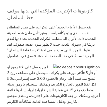
كازينوهات الإنترنت المؤكدة التي لديها موقف
حظ السلطان
يقع جدول الأرباح الجديد أعلى البكرات، على يمين السلطان
نفسه، الذي يبدو وكأنه يلمحك وهو يتأمل مآذن هذه المدينة
الجديدة ذات الألوان الباستيلية. البكرات الجديدة بحد ذاتها تُقدم
درسًا في سهولة اللعب، حيث لا تظهر سوى بضعة صفوف. لقد
تناولنا المزايا التي وجدناها في لعبة "فرصة قلعة السلطان"
الجديدة سابقًا في هذه الصفحة، لذا دعنا نتعمق في التفاصيل.
لمن يحصل على ثلاثة رموز أو
أكثر موزعة على بكراته، سيحصل على مضاعف ربح 3x أو 5x أو
50x. يُنصح بمناقشة أعلى رهان (الخطوة 3.00 جنيه إسترليني
لكل لفة) للفوز بالجائزة الكبرى، ويمكنك استخدام 5 رموز بديلة
وخط دفع رقم 15 في عملية الشراء لزيادة أرباحك. لدينا قائمة
أخرى، ويمكنك مراجعة الكازينوهات على الإنترنت، ومنتدى مجتمع
الكازينو، ودليل المساعدة الذاتية لمكافآت الكازينو.