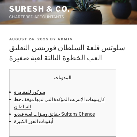
Skip
SURESH & CO.
to
CHARTERED ACCOUNTANTS
content
POSTED
AUGUST 24, 2025
BY
ADMIN
ON
سلوتس قلعة السلطان فورتشن التعليق
العب الخطوة الثالثة لعبة صغيرة
المدونات
ميركور للمقامرة
كازينوهات الإنترنت المؤكدة التي لديها موقف حظ
السلطان
حقائق وميزات لعبة فيديو Sultans Chance
أيقونات الفوز الكبيرة