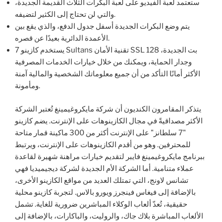
ستعتمد لعبة الفيديو على لعبة البكرات الثلاث القديمة الجديدة،
والتي لن تحتاج إلى الكثير لتضيفه.
يتم وضع البكرات الجديدة أسفل جدول الدفع، والذي يقع بين
الأعمدة الدائرية بعيدًا عن قصره.
يستخدم كازينو 7 Sultans تقنية الأمان SSL 128 بت الجديدة،
وجدار الحماية، ويمكنك من خلال خيارات الخدمات المصرفية
الأكثر أمانًا التأكد من أن جميع معلوماتك الشخصية والمالية آمنة
ومأمونة.
يتذكر المقامرون الكنديون أن شركة مايكروغيمينغ تُعتبر الشركة
الأكثر مصداقيةً في مجال الكازينوهات على الإنترنت. يضم كازينو
"7 سلطانز" على الإنترنت أكثر من 300 ماكينة قمار متاحة
للمحترفين. وهو من أقدم الكازينوهات على الإنترنت، ويرتبط
ببرنامج مايكروغيمينغ فايبر لتقديم خيارات مراهنة شهيرة لقاعدة
عملاء متنامية. أما الشركة الأم الجديدة لشركة ديجيميديا فهي
تشانس لاونج، التي تمتلك العديد من مواقع الكازينو الأخرى،
بالإضافة إلى فيغاس فينجرز ويورو بالاس. لتجربة كازينو محلية
حقيقية، تُعدّ ألعاب الوكلاء المباشرين ضرورية للغاية. تشمل
الألعاب المباشرة بلاك جاك، والروليت، والباكارات، بالإضافة إلى