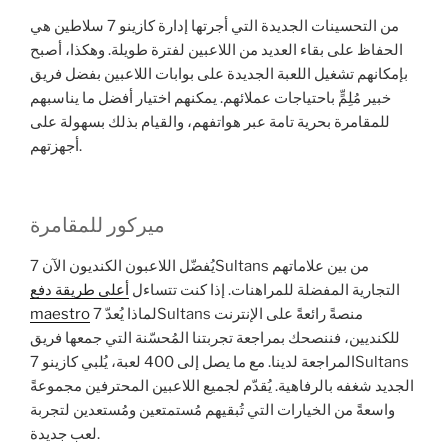
من التحسينات الجديدة التي أجرتها إدارة كازينو 7 سلاطين هي
الحفاظ على بقاء العديد من اللاعبين لفترة طويلة. وهكذا، أصبح
بإمكانهم تشغيل اللعبة الجديدة على بوابات اللاعبين بفضل فريق
خبير مُلِمٍّ باحتياجات عملائهم. يمكنهم اختيار أفضل ما يناسبهم
للمقامرة بحرية تامة عبر هواتفهم، والقيام بذلك بسهولة على
أجهزتهم.
ميركور للمقامرة
يُفضّل اللاعبون الكنديون الآن 7Sultans من بين علاماتهم
التجارية المفضلة للمراهنات.
إذا كنت تتساءل
أعلى طريقة دفع
maestro
لماذا يُعدّ 7Sultans منصةً رائعةً على الإنترنت
للكنديين، فننصحك بمراجعة تجربتنا المُحسّنة التي جمعها فريق
المراجعة لدينا. مع ما يصل إلى 400 لعبة، يُلبي كازينو 7Sultans
الجديد شغفه بالرفاهية. يُقدّم لجميع اللاعبين المحترفين مجموعةً
واسعةً من الخيارات التي تُبقيهم مُستمتعين ومُستعدين لتجربة
لعب جديدة.