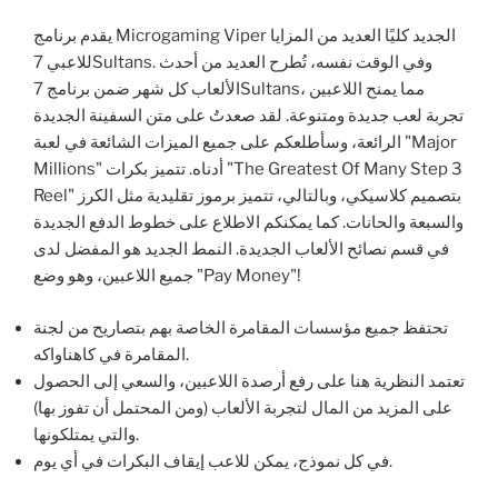
يقدم برنامج Microgaming Viper الجديد كليًا العديد من المزايا
للاعبي 7Sultans. وفي الوقت نفسه، تُطرح العديد من أحدث
الألعاب كل شهر ضمن برنامج 7Sultans، مما يمنح اللاعبين
تجربة لعب جديدة ومتنوعة. لقد صعدتُ على متن السفينة الجديدة
الرائعة، وسأطلعكم على جميع الميزات الشائعة في لعبة "Major
Millions" أدناه. تتميز بكرات "The Greatest Of Many Step 3
Reel" بتصميم كلاسيكي، وبالتالي، تتميز برموز تقليدية مثل الكرز
والسبعة والحانات. كما يمكنكم الاطلاع على خطوط الدفع الجديدة
في قسم نصائح الألعاب الجديدة. النمط الجديد هو المفضل لدى
جميع اللاعبين، وهو وضع "Pay Money"!
تحتفظ جميع مؤسسات المقامرة الخاصة بهم بتصاريح من لجنة
المقامرة في كاهناواكه.
تعتمد النظرية هنا على رفع أرصدة اللاعبين، والسعي إلى الحصول
على المزيد من المال لتجربة الألعاب (ومن المحتمل أن تفوز بها)
والتي يمتلكونها.
في كل نموذج، يمكن للاعب إيقاف البكرات في أي يوم.