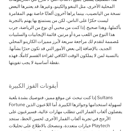
المحلية الأخرى، مثل البنغو والكينو، وغيرها. قد يعتبرها البعض
نسخة من اليانصيب، بينما يراها آخرون ألعابًا خاصة بهم. المقامرة
ليست حكرًا على الناس، لكن من يستمتع بها يهتم بالتجربة
بأكملها، وهذا صحيح. إذا كنت من محبي أي نوع من الرياضة، جرب
هذا النوع من اللعب مرة أو مرتين. قائمة الإيجابيات والسلبيات
مُصممة لتقدم لك مراجعة سريعة لأبرز مميزات الكازينو المحلي
الجديد، بالإضافة إلى بعض الأمور التي قد تكون حذرًا بشأنها.
بالنسبة لمن لا يملكون الوقت الكافي لقراءة القسم كاملًا، فهذه
نقطة أساسية لا يجب تفويتها.
أيقونات الفوز الكبيرة
إذا كنت تبحث عن موقع مميز، فنوصيك بشدة بلعبة Sultans
Fortune لسهولة استخدامها وجوائزها الكبيرة. أما اللاعبون الذين
يفضلون ألعاب القمار التي تتطلب مهارات عالية، فسيرغبون على
الأرجح في تجربة ألعاب القمار الأخرى. لحسن الحظ، ستجد
خيارات متعددة، وننصحك بالاطلاع على تحليلات Playtech