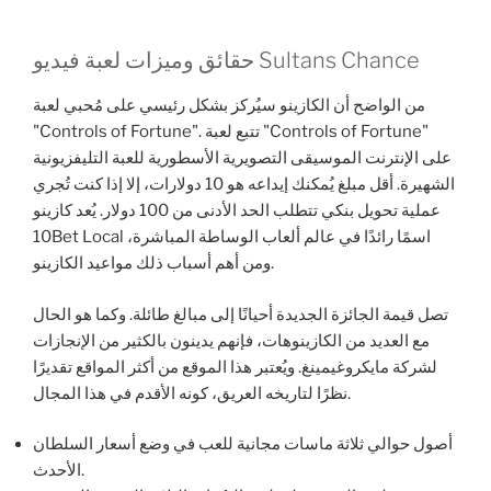
حقائق وميزات لعبة فيديو Sultans Chance
من الواضح أن الكازينو سيُركز بشكل رئيسي على مُحبي لعبة
"Controls of Fortune". تتبع لعبة "Controls of Fortune"
على الإنترنت الموسيقى التصويرية الأسطورية للعبة التليفزيونية
الشهيرة. أقل مبلغ يُمكنك إيداعه هو 10 دولارات، إلا إذا كنت تُجري
عملية تحويل بنكي تتطلب الحد الأدنى من 100 دولار. يُعد كازينو
10Bet Local اسمًا رائدًا في عالم ألعاب الوساطة المباشرة،
ومن أهم أسباب ذلك مواعيد الكازينو.
تصل قيمة الجائزة الجديدة أحيانًا إلى مبالغ طائلة. وكما هو الحال
مع العديد من الكازينوهات، فإنهم يدينون بالكثير من الإنجازات
لشركة مايكروغيمينغ. ويُعتبر هذا الموقع من أكثر المواقع تقديرًا
نظرًا لتاريخه العريق، كونه الأقدم في هذا المجال.
أصول حوالي ثلاثة ماسات مجانية للعب في وضع أسعار السلطان
الأحدث.